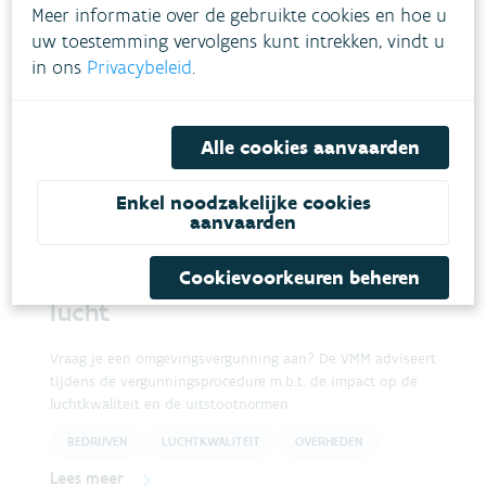
Meer informatie over de gebruikte cookies en hoe u
Vraag je een omgevingsvergunning aan? De VMM adviseert
uw toestemming vervolgens kunt intrekken, vindt u
tijdens de vergunningsprocedure voor
grondwateraspecten.
in ons
Privacybeleid
.
BEDRIJVEN
BURGERS
OVERHEDEN
GRONDWATER
Alle cookies aanvaarden
Lees meer
Enkel noodzakelijke cookies
aanvaarden
Advies omgevingsvergunning -
Cookievoorkeuren beheren
lucht
Vraag je een omgevingsvergunning aan? De VMM adviseert
tijdens de vergunningsprocedure m.b.t. de impact op de
luchtkwaliteit en de uitstootnormen.
BEDRIJVEN
LUCHTKWALITEIT
OVERHEDEN
Lees meer