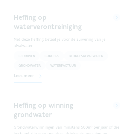
Heffing op
waterverontreiniging
Met deze heffing betaal je voor de zuivering van je
afvalwater.
BEDRIJVEN
BURGERS
BEDRIJFSAFVALWATER
GRONDWATER
WATERFACTUUR
Lees meer
Heffing op winning
grondwater
Grondwaterwinningen van minstens 500m³ per jaar of die
bestemd zijn voor openbare drinkwatervoorziening