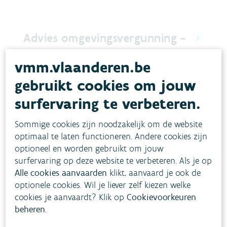
Advies omgevingsvergunning -
afvalwater
vmm.vlaanderen.be
De omgevingsvergunning legt voor bedrijven vast onder
gebruikt cookies om jouw
welke voorwaarden afvalwater mag geloosd worden. De
VMM adviseert voor lozingen van afvalwater.
surfervaring te verbeteren.
BEDRIJVEN
OVERHEDEN
BEDRIJFSAFVALWATER
Sommige cookies zijn noodzakelijk om de website
KWALITEIT WATERLOPEN
optimaal te laten functioneren. Andere cookies zijn
Lees meer
optioneel en worden gebruikt om jouw
surfervaring op deze website te verbeteren. Als je op
Alle cookies aanvaarden
klikt, aanvaard je ook de
optionele cookies. Wil je liever zelf kiezen welke
Advies omgevingsvergunning -
cookies je aanvaardt? Klik op
Cookievoorkeuren
beheren
.
grondwater