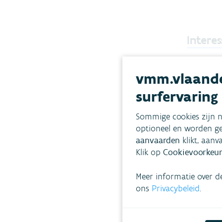
Interes
vmm.vlaande
Geo
surfervaring
vism
Sommige cookies zijn n
Heel w
optioneel en worden ge
onze w
aanvaarden
klikt, aanv
waterm
Klik op
Cookievoorkeur
…) ver
vandaa
Meer informatie over d
migrat
ons
Privacybeleid
.
Bekijk
vismig
in Vla