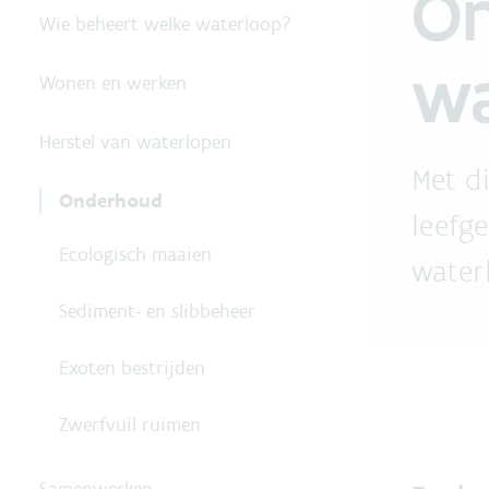
O
Wie beheert welke waterloop?
wa
Wonen en werken
Herstel van waterlopen
Met d
Onderhoud
leefg
Ecologisch maaien
water
Sediment- en slibbeheer
Exoten bestrijden
Zwerfvuil ruimen
Samenwerken