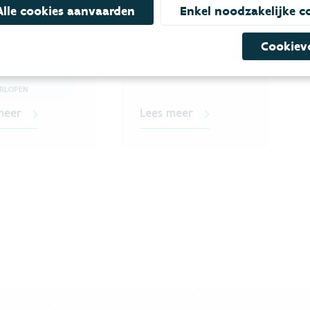
den en wat hun
Alle cookies aanvaarden
Enkel noodzakelijke c
is.
Cookiev
ER WATERLOPEN
ITEIT
RLOPEN
meer
Lees meer