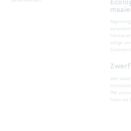
Ecolo
maaie
Begroeiing
aanpakken
habitatver
veilige oe
biodiversit
Zwerf
Veel wate
microplast
Met vuilv
halen we h