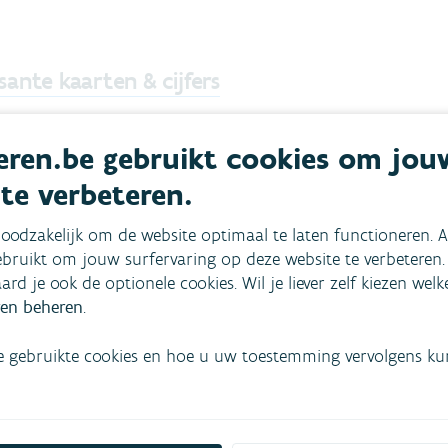
sante kaarten & cijfers
ren.be gebruikt cookies om jou
loket
Ecologisch
 te verbeteren.
igratie
e toestand
oodzakelijk om de website optimaal te laten functioneren. A
at obstakels in
Toestand, grafieken en
bruikt om jouw surfervaring op deze website te verbeteren.
aterlopen (bv.
evolutie doorheen de
aard je ook de optionele cookies. Wil je liever zelf kiezen wel
olens, stuwen
jaren
en beheren
.
hinderen
KWALITEIT
g nog de vrije
e gebruikte cookies en hoe u uw toestemming vervolgens kunt
WATERLOPEN
ie van vissen.
 waar de
ratieknelpunten
anderen zich