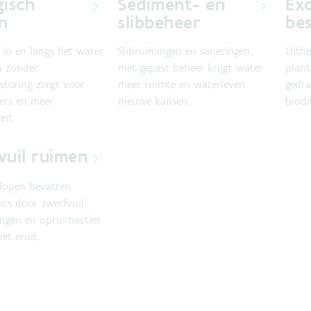
gisch
Sediment- en
Ex
n
slibbeheer
bes
 in en langs het water
Slibruimingen en saneringen,
Uithe
 zonder
met gepast beheer krijgt water
plant
storing zorgt voor
meer ruimte en waterleven
gedra
vers en meer
nieuwe kansen.
biodi
eit.
vuil ruimen
rlopen bevatten
ics door zwerfvuil.
angen en opruimacties
et eruit.