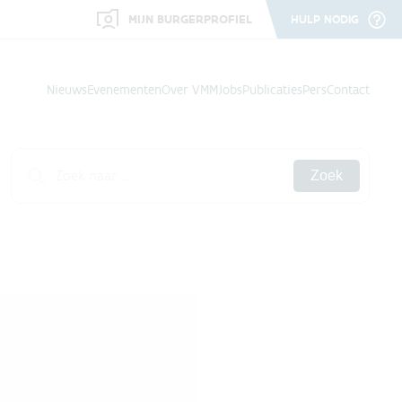
MIJN BURGERPROFIEL
HULP NODIG
Nieuws
Evenementen
Over VMM
Jobs
Publicaties
Pers
Contact
Zoek