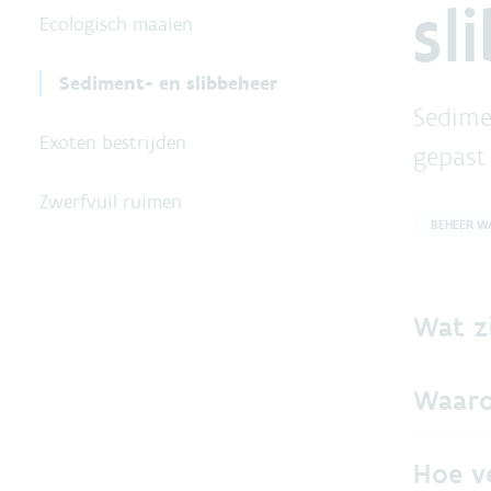
sl
Ecologisch maaien
Sediment- en slibbeheer
Sedime
Exoten bestrijden
gepast
Zwerfvuil ruimen
BEHEER W
Wat zi
Waaro
Hoe v