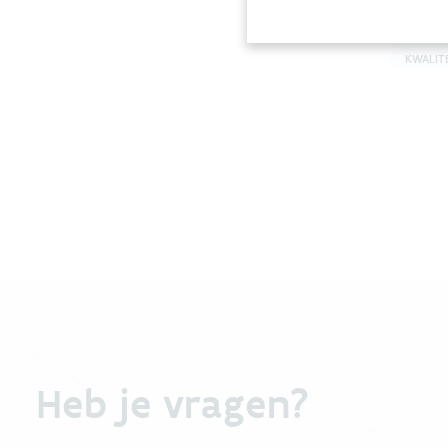
historisc
metaalve
BEHEER
KWALIT
Heb je vragen?