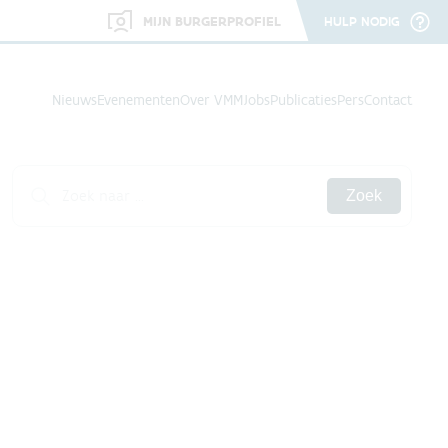
MIJN BURGERPROFIEL
HULP NODIG
Nieuws
Evenementen
Over VMM
Jobs
Publicaties
Pers
Contact
Zoek