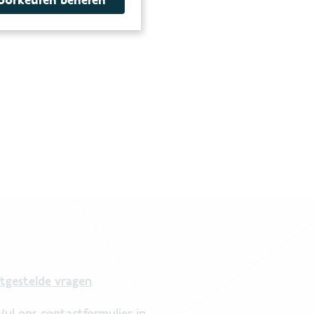
tgestelde vragen
.
Vul ons contactformulier in
.