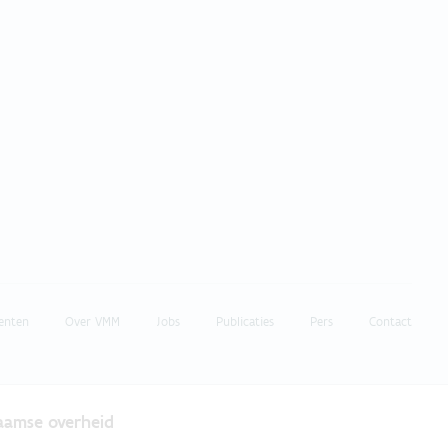
enten
Over VMM
Jobs
Publicaties
Pers
Contact
laamse overheid