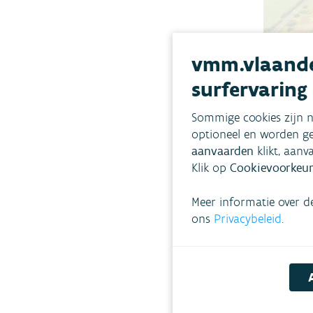
vmm.vlaande
LIFE
surfervaring
creë
wetl
Sommige cookies zijn n
de L
optioneel en worden ge
Wint
aanvaarden
klikt, aanv
In het L
Klik op
Cookievoorkeur
NARMENA
Remediat
Meer informatie over d
pollutan
ons
Privacybeleid
.
to incre
capacity
samen m
projectp
oplossin