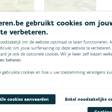
Grootschalige
ren.be gebruikt cookies om jou
 Narmena
sanering
 te verbeteren.
ert
Winterbeek
ands aan
17 kilometer waterloop en
oodzakelijk om de website optimaal te laten functioneren. A
aak en
oevers werden grondig
bruikt om jouw surfervaring op deze website te verbeteren.
erbeek
onder handen genomen in
aard je ook de optionele cookies. Wil je liever zelf kiezen wel
IFE-project
Beringen, Tessenderlo, Diest
en beheren
.
 (Nature-based
en Scherpenheuvel-Zichem.
ion of Metal
De historische
e gebruikte cookies en hoe u uw toestemming vervolgens kunt
ts in Nature Areas
verontreiniging van de
ase water storage
Winterbeek met zware
) zoekt de VMM
metalen en zouten werd
et 6
waar mogelijk
Alle cookies aanvaarden
Enkel noodzakelijke c
artners naar
weggenomen.
gen voor
BERINGEN, TESSENDERLO,
Cookiev