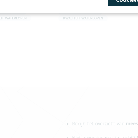
he
DIEST EN SCHERPENHEUVEL-
ZICHEM
rontreiniging.
 WATERLOPEN
BEHEER WATERLOPEN
EIT WATERLOPEN
KWALITEIT WATERLOPEN
mees
Bekijk het overzicht van
Niet gevonden wat je zocht?