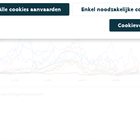
Alle cookies aanvaarden
Enkel noodzakelijke c
Cookiev
k verziltingsmeetpunten