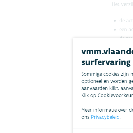
Het verzi
de act
een a
de tre
de ev
vmm.vlaande
surfervaring
Opgelet:
Voor irri
Sommige cookies zijn n
optioneel en worden ge
watergebr
aanvaarden
klikt, aanv
Voor advi
Klik op
Cookievoorkeur
zoals Ina
Meer informatie over d
Voor
ons
Privacybeleid
.