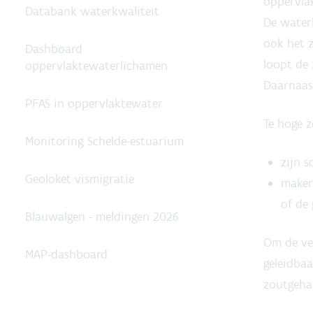
oppervlak
Databank waterkwaliteit
De water
ook het 
Dashboard
loopt de
oppervlaktewaterlichamen
Daarnaas
PFAS in oppervlaktewater
Te hoge z
Monitoring Schelde-estuarium
zijn 
Geoloket vismigratie
maken
of de
Blauwalgen - meldingen 2026
Om de ver
MAP-dashboard
geleidbaa
zoutgehal