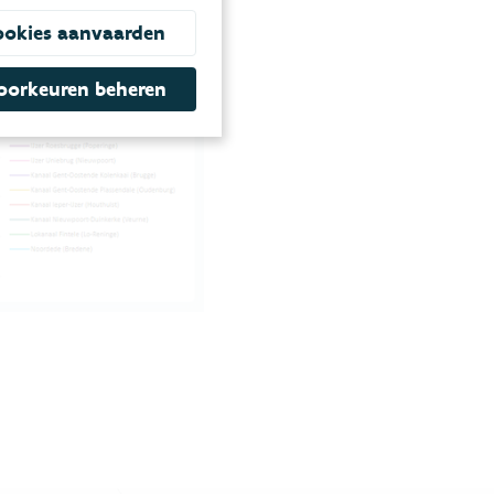
ookies aanvaarden
oorkeuren beheren