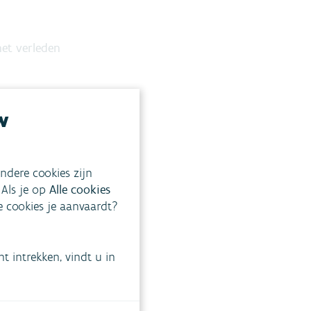
het verleden
w
n oppervlaktewater.
de grenswaarden. De
ndere cookies zijn
 Als je op
Alle cookies
en voor die toepassing.
ke cookies je aanvaardt?
 en adviesinstelling
 intrekken, vindt u in