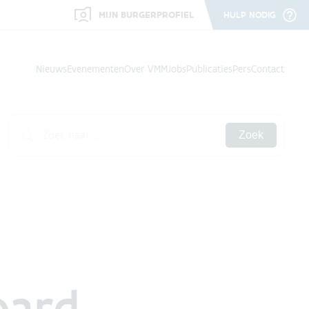
MIJN BURGERPROFIEL
HULP NODIG
Nieuws
Evenementen
Over VMM
Jobs
Publicaties
Pers
Contact
Zoek
oard