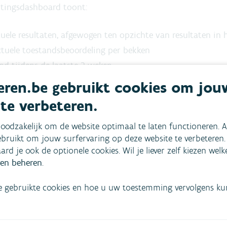
ltingsdashboard toont:
uele resultaten, afgewogen ten opzichte van resultaten in 
ctuele toestandsbeoordeling per bekken
nd tijdens de laatste 2 weken
olutie van het daggemiddelde per meetpunt
ren.be gebruikt cookies om jou
 te verbeteren.
 het dashboard geeft geen advies over het gebruik va
gatie van teelten, het drenken van vee… zijn er verschillen
oodzakelijk om de website optimaal te laten functioneren. A
bruikt om jouw surfervaring op deze website te verbeteren.
uiker moet zelf de inschatting maken o.b.v. de grenswaard
aard je ook de optionele cookies. Wil je liever zelf kiezen wel
es kan je terecht bij de waterbeheerder of een onderzoeks-
en beheren
.
gro.
e gebruikte cookies en hoe u uw toestemming vervolgens kunt
beeldweergave