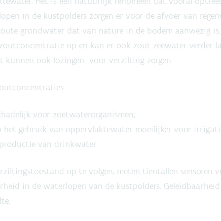
tewater. Het is een natuurlijk fenomeen dat vooral optree
lopen in de kustpolders zorgen er voor de afvoer van rege
zoute grondwater dat van nature in de bodem aanwezig is.
 zoutconcentratie op en kan er ook zout zeewater verder l
t kunnen ook lozingen voor verzilting zorgen.
outconcentraties:
schadelijk voor zoetwaterorganismen;
 het gebruik van oppervlaktewater moeilijker voor irrigati
 productie van drinkwater.
ziltingstoestand op te volgen, meten tientallen sensoren 
rheid in de waterlopen van de kustpolders. Geleidbaarheid
te.