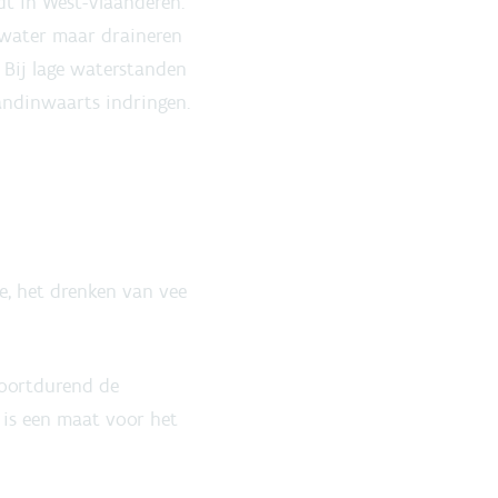
dt in West-Vlaanderen.
nwater maar draineren
 Bij lage waterstanden
andinwaarts indringen.
e, het drenken van vee
voortdurend de
 is een maat voor het