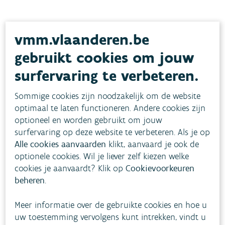
Sluit opnieuw aan
vmm.vlaanderen.be
Bij cliënten die herhaaldelijk afgesloten werden,
gebruikt cookies om jouw
onderhandelt het OCMW van Mechelen met het
surfervaring te verbeteren.
waterbedrijf over een heraansluitings-LAC.
Sommige cookies zijn noodzakelijk om de website
Lees meer…
optimaal te laten functioneren. Andere cookies zijn
optioneel en worden gebruikt om jouw
surfervaring op deze website te verbeteren. Als je op
Alle cookies aanvaarden
klikt, aanvaard je ook de
Preventiewerker verwijst cliënten
optionele cookies. Wil je liever zelf kiezen welke
cookies je aanvaardt? Klik op
Cookievoorkeuren
door
beheren
.
De preventiewerker van het OCMW van Sint-Truiden
Meer informatie over de gebruikte cookies en hoe u
gaat na of LAC-cliënten nood hebben aan andere
uw toestemming vervolgens kunt intrekken, vindt u