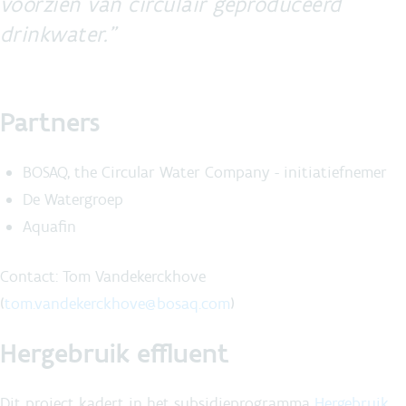
voorzien van circulair geproduceerd
drinkwater.
Partners
BOSAQ, the Circular Water Company - initiatiefnemer
De Watergroep
Aquafin
Contact: Tom Vandekerckhove
(
tom.vandekerckhove@bosaq.com
)
Hergebruik effluent
Dit project kadert in het subsidieprogramma
Hergebruik