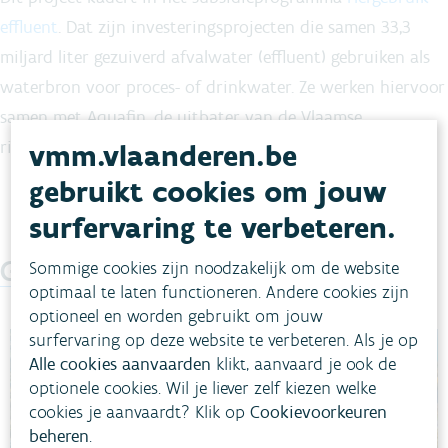
effluent
. Dat zijn investeringsprojecten die samen 33,3
miljard liter gezuiverd afvalwater (effluent) gebruiken als
waterbron voor proces- of drinkwater. Ze werken hiervoor
samen met Aquafin, de uitbater van de Vlaamse
rioolwaterzuiveringsinstallaties (
RWZI
).
vmm.vlaanderen.be
gebruikt cookies om jouw
surfervaring te verbeteren.
Gerelateerde projecten
Sommige cookies zijn noodzakelijk om de website
optimaal te laten functioneren. Andere cookies zijn
optioneel en worden gebruikt om jouw
surfervaring op deze website te verbeteren. Als je op
Alle cookies aanvaarden
klikt, aanvaard je ook de
optionele cookies. Wil je liever zelf kiezen welke
cookies je aanvaardt? Klik op
Cookievoorkeuren
beheren
.