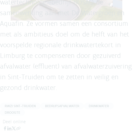
watertechnologiebedrijf BOSAQ de
samenwerking aan met De Watergroep en
Aquafin. Ze vormen samen een consortium
met als ambitieus doel om de helft van het
voorspelde regionale drinkwatertekort in
Limburg te compenseren door gezuiverd
afvalwater (effluent) van afvalwaterzuivering
in Sint-Truiden om te zetten in veilig en
gezond drinkwater.
RWZI SINT-TRUIDEN
BEDRIJFSAFVALWATER
DRINKWATER
DROOGTE
Deel online