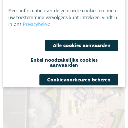
Meer informatie over de gebruikte cookies en hoe u
uw toestemming vervolgens kunt intrekken, vindt u
in ons
Privacybeleid
.
Circeaulair
Alle cookies aanvaarden
Met het project ‘Circeaulair: het water voor morgen’ wil
waterbehandelingsbedrijf Ekopak bedrijven en bedrijventerreinen
zoveel mogelijk loskoppelen van het reguliere drinkwaternetwerk.
Enkel noodzakelijke cookies
RWZI IEPER
BEDRIJFSAFVALWATER
DROOGTE
aanvaarden
Cookievoorkeuren beheren