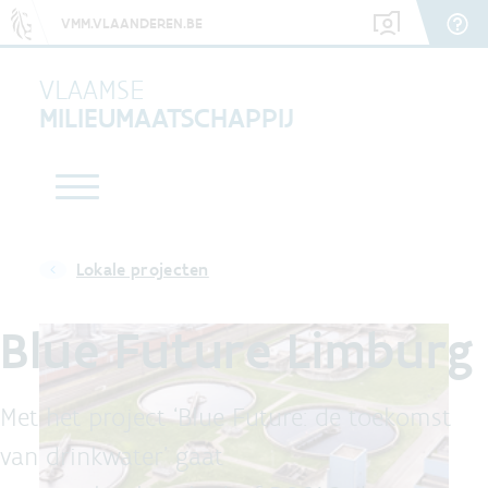
VMM.VLAANDEREN.BE
VLAAMSE
MILIEUMAATSCHAPPIJ
Lokale projecten
Blue Future Limburg
Met het project ‘Blue Future: de toekomst
van drinkwater’ gaat