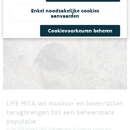
VMM leidt de coördinatie van bestrijdingscampagnes.
BEHEER WATERLOPEN
Enkel noodzakelijke cookies
aanvaarden
Cookievoorkeuren beheren
LIFE MICA wil muskus- en beverratten
terugbrengen tot een beheersbare
populatie
In het LIFE-project MICA (Management of Invasive Coypu and