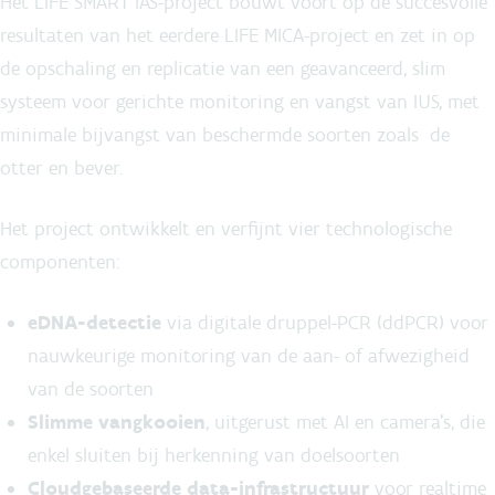
Het LIFE SMART IAS-project bouwt voort op de succesvolle
resultaten van het eerdere LIFE MICA-project en zet in op
de opschaling en replicatie van een geavanceerd, slim
systeem voor gerichte monitoring en vangst van IUS, met
minimale bijvangst van beschermde soorten zoals de
otter en bever.
Het project ontwikkelt en verfijnt vier technologische
componenten:
eDNA-detectie
via digitale druppel-PCR (ddPCR) voor
nauwkeurige monitoring van de aan- of afwezigheid
van de soorten
Slimme vangkooien
, uitgerust met AI en camera's, die
enkel sluiten bij herkenning van doelsoorten
Cloudgebaseerde data-infrastructuur
voor realtime