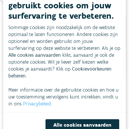
gebruikt cookies om jouw
surfervaring te verbeteren.
Sommige cookies zijn noodzakelijk om de website
optimaal te laten functioneren. Andere cookies zijn
optioneel en worden gebruikt om jouw
surfervaring op deze website te verbeteren. Als je op
Alle cookies aanvaarden
klikt, aanvaard je ook de
optionele cookies. Wil je liever zelf kiezen welke
cookies je aanvaardt? Klik op
Cookievoorkeuren
beheren
.
LIFE RIPARIAS neemt geïntegreerde
Meer informatie over de gebruikte cookies en hoe u
uw toestemming vervolgens kunt intrekken, vindt u
en snelle maatregelen tegen invasieve
in ons
Privacybeleid
.
uitheemse soorten
In het LIFE-project RIPARIAS neemt de VMM samen met 11
projectpartners geïntegreerde en snelle maatregelen tegen
Alle cookies aanvaarden
invasieve uitheemse soorten, over de gewestgrenzen heen. De