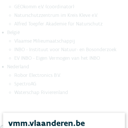
GEOkomm e.V. (coördinator)
Naturschutzzentrum im Kreis Kleve e.V.
Alfred Toepfer Akademie für Naturschutz
België
Vlaamse Milieumaatschappij
INBO - Instituut voor Natuur- en Bosonderzoek
EV INBO - Eigen Vermogen van het INBO
Nederland
Robor Electronics B.V.
SpectroAG
Waterschap Rivierenland
vmm.vlaanderen.be
Gerelateerde projecten