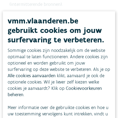
(intermitterende bronnen).
vmm.vlaanderen.be
De bronnen in de Brabantse Wouden worden
ingedeeld in vier soorten:
gebruikt cookies om jouw
surfervaring te verbeteren.
Alleenstaande puntbronnen
staan helemaal
op zichzelf.
Sommige cookies zijn noodzakelijk om de website
optimaal te laten functioneren. Andere cookies zijn
Bronnen in serie
waarbij minstens drie
optioneel en worden gebruikt om jouw
bronnen op minder dan 150 meter van elkaar
surfervaring op deze website te verbeteren. Als je op
voorkomen, op dezelfde hoogte of
Alle cookies aanvaarden
klikt, aanvaard je ook de
trapsgewijs.
optionele cookies. Wil je liever zelf kiezen welke
cookies je aanvaardt? Klik op
Cookievoorkeuren
Bronzones
is een beperkt gebied met vele
beheren
.
bronnen dicht bij elkaar.
Een
vernatting in het landschap of
Meer informatie over de gebruikte cookies en hoe u
kwel
ontstaat waar grondwater verticaal
uw toestemming vervolgens kunt intrekken, vindt u