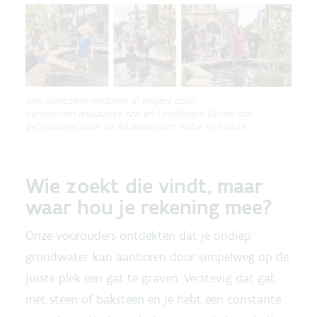
Sint-Joostplein Herbront © project door
herbronnen.ressources vzw en Coördinatie Zenne vzw,
gefinancierd door de Bouwmeester Maître Architecte
Wie zoekt die vindt, maar
waar hou je rekening mee?
Onze voorouders ontdekten dat je ondiep
grondwater kan aanboren door simpelweg op de
juiste plek een gat te graven. Verstevig dat gat
met steen of baksteen en je hebt een constante