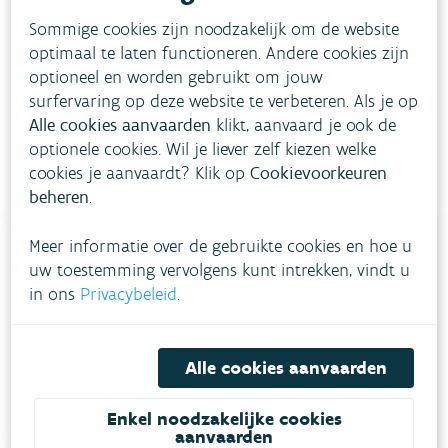
Sommige cookies zijn noodzakelijk om de website
optimaal te laten functioneren. Andere cookies zijn
optioneel en worden gebruikt om jouw
surfervaring op deze website te verbeteren. Als je op
Alle cookies aanvaarden
klikt, aanvaard je ook de
optionele cookies. Wil je liever zelf kiezen welke
cookies je aanvaardt? Klik op
Cookievoorkeuren
beheren
.
Meer informatie over de gebruikte cookies en hoe u
uw toestemming vervolgens kunt intrekken, vindt u
Heb je vragen?
in ons
Privacybeleid
.
meestgestelde vragen
Bekijk het overzicht van
.
Alle cookies aanvaarden
Vul ons
Niet gevonden wat je zocht?
Enkel noodzakelijke cookies
contactformulier in
.
aanvaarden