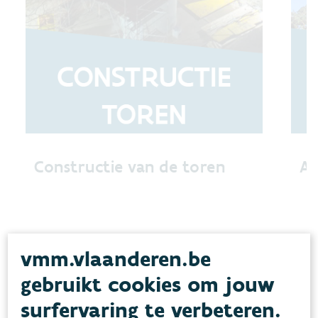
Constructie van de toren
Af
vmm.vlaanderen.be
gebruikt cookies om jouw
surfervaring te verbeteren.