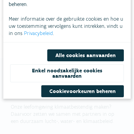
beheren
.
Vul ons
Niet gevonden wat je zocht?
Meer informatie over de gebruikte cookies en hoe u
contactformulier in
.
uw toestemming vervolgens kunt intrekken, vindt u
in ons
Privacybeleid
.
Bel gratis 1700
Alle cookies aanvaarden
Enkel noodzakelijke cookies
aanvaarden
VLAAMSE
MILIEUMAATSCHAPPIJ
Cookievoorkeuren beheren
Onze leefomgeving klimaatbestendig maken?
Daarvoor zetten we samen met partners in op
een duurzaam lucht-, water- en klimaatbeleid.