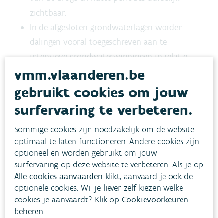
zichtbaar.
In de afgesloten grondwaterlagen worden
dalingen vooral toegeschreven aan te
intensieve grondwaterwinningen in relatie
vmm.vlaanderen.be
tot de beperkte grondwatervoeding.
In de afgesloten grondwaterlagen zijn er
gebruikt cookies om jouw
echter ook heel wat stijgingen die wellicht
surfervaring te verbeteren.
toegeschreven kunnen worden aan de afbouw
Sommige cookies zijn noodzakelijk om de website
van grondwaterwinningen.
optimaal te laten functioneren. Andere cookies zijn
optioneel en worden gebruikt om jouw
surfervaring op deze website te verbeteren. Als je op
Evolutie
Alle cookies aanvaarden
klikt, aanvaard je ook de
optionele cookies. Wil je liever zelf kiezen welke
cookies je aanvaardt? Klik op
Cookievoorkeuren
Toestand
beheren
.