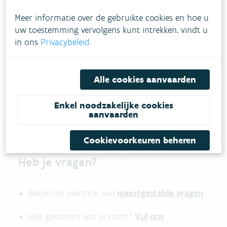
Hoe pakken we dit aan?
Meer informatie over de gebruikte cookies en hoe u
uw toestemming vervolgens kunt intrekken, vindt u
in ons
Privacybeleid
.
Meer informatie
Alle cookies aanvaarden
Enkel noodzakelijke cookies
aanvaarden
Cookievoorkeuren beheren
Heb je vragen?
meestgestelde vragen
Bekijk het overzicht van
.
Vul ons
Niet gevonden wat je zocht?