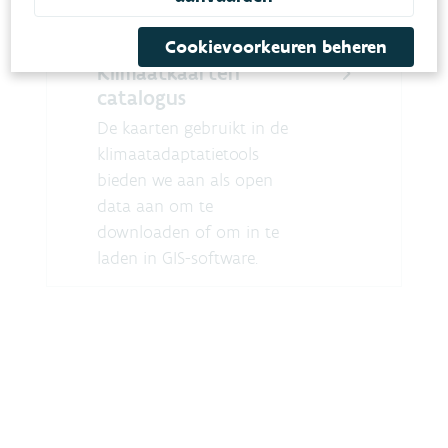
Cookievoorkeuren beheren
Klimaatkaarten
catalogus
De kaarten gebruikt in de
klimaatadaptatietools
bieden we aan als open
data aan om te
downloaden of om in te
laden in GIS-software.