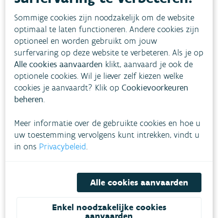
wateroverlast lokaal kan
verminderen. De PLAN-tool
Sommige cookies zijn noodzakelijk om de website
optimaal te laten functioneren. Andere cookies zijn
biedt je 7 scenario's om
optioneel en worden gebruikt om jouw
mee aan de slag te gaan.
surfervaring op deze website te verbeteren. Als je op
Alle cookies aanvaarden
klikt, aanvaard je ook de
optionele cookies. Wil je liever zelf kiezen welke
cookies je aanvaardt? Klik op
Cookievoorkeuren
PROJECT-tool
beheren
.
Met de PROJECT-tool kan
je als lokaal bestuur of
Meer informatie over de gebruikte cookies en hoe u
ontwerper de
uw toestemming vervolgens kunt intrekken, vindt u
klimaatbestendigheid van
in ons
Privacybeleid
.
projecten en
gebiedsherinrichting
beoordelen en verbeteren,
Alle cookies aanvaarden
zowel voor één perceel als
voor een volledige wijk.
Enkel noodzakelijke cookies
aanvaarden