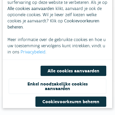
surfervaring op deze website te verbeteren. Als je op
Alle cookies aanvaarden
klikt, aanvaard je ook de
optionele cookies. Wil je liever zelf kiezen welke
cookies je aanvaardt? Klik op
Cookievoorkeuren
beheren
.
Heb je vragen?
Meer informatie over de gebruikte cookies en hoe u
meestgestelde vragen
Bekijk het overzicht van
.
uw toestemming vervolgens kunt intrekken, vindt u
in ons
Privacybeleid
.
Vul ons
Niet gevonden wat je zocht?
contactformulier in
.
Alle cookies aanvaarden
Bel gratis 1700
Enkel noodzakelijke cookies
aanvaarden
Cookievoorkeuren beheren