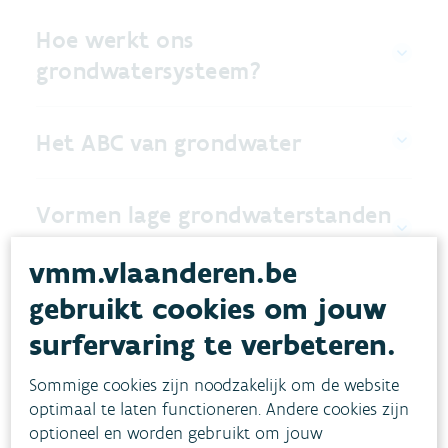
Hoe werkt ons
grondwatersysteem?
Het ABC van grondwater
Vormen lage grondwaterstanden
een probleem?
vmm.vlaanderen.be
gebruikt cookies om jouw
Hoe zit het met het afgesloten
surfervaring te verbeteren.
grondwater?
Sommige cookies zijn noodzakelijk om de website
optimaal te laten functioneren. Andere cookies zijn
optioneel en worden gebruikt om jouw