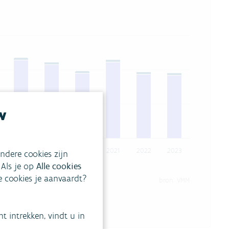
w
2018
2019
2020
2021
2022
2023
ndere cookies zijn
 Als je op
Alle cookies
udelijke activiteiten*
ke cookies je aanvaardt?
bron: VMM
 intrekken, vindt u in