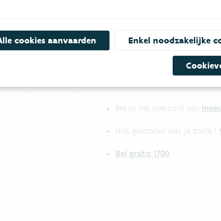
Alle cookies aanvaarden
Enkel noodzakelijke c
Cookiev
mees
Bekijk het overzicht van
Niet gevonden wat je zocht?
Bel gratis 1700