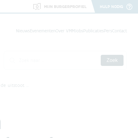
MIJN BURGERPROFIEL
HULP NODIG
Nieuws
Evenementen
Over VMM
Jobs
Publicaties
Pers
Contact
Zoek
 de uitstoot …
n