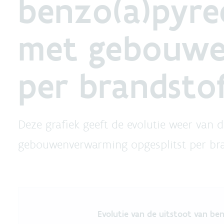
benzo(a)pyre
met gebouwe
per brandsto
Deze grafiek geeft de evolutie weer van
gebouwenverwarming opgesplitst per br
Evolutie van de uitstoot va
Evolutie van de uitstoot van b