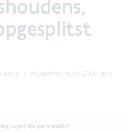
shoudens,
pgesplitst
houdens in Vlaanderen vanaf 2005, met
oudens, met gebouwenverwarming
ing opgesplitst per brandstof