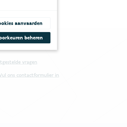
ookies aanvaarden
oorkeuren beheren
tgestelde vragen
.
Vul ons contactformulier in
.