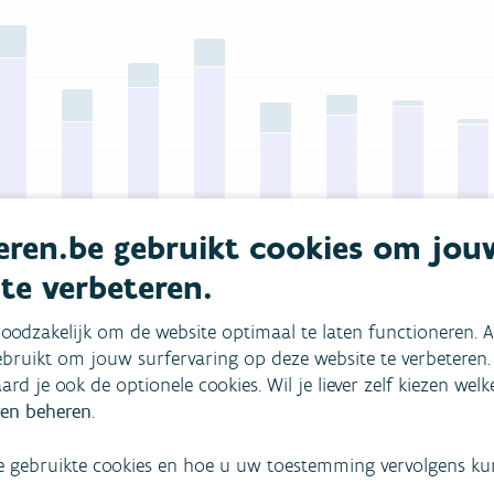
 0 to 1860.
ren.be gebruikt cookies om jou
 te verbeteren.
2010
2011
2012
2013
2014
2015
2016
2017
oodzakelijk om de website optimaal te laten functioneren. A
bruikt om jouw surfervaring op deze website te verbeteren.
lie
kolen
propaan-butaan-LPG
hout
overige huisho
aard je ook de optionele cookies. Wil je liever zelf kiezen wel
en beheren
.
e gebruikte cookies en hoe u uw toestemming vervolgens kunt