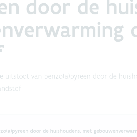
en door de hui
nverwarming o
f
 de uitstoot van benzo(a)pyreen door de huis
andstof
n benzo(a)pyreen door de huish
enzo(a)pyreen door de huishoudens, met gebouwenverwarm