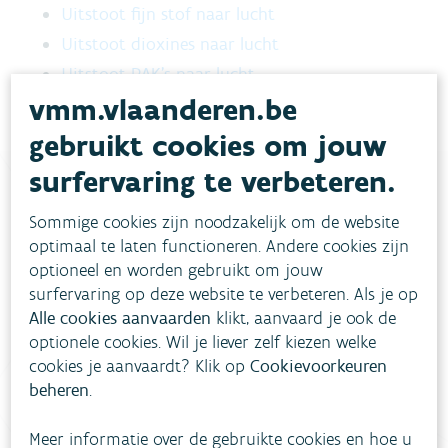
Uitstoot fijn stof naar lucht
Uitstoot dioxines naar lucht
Uitstoot PAK's naar lucht
vmm.vlaanderen.be
gebruikt cookies om jouw
surfervaring te verbeteren.
Sommige cookies zijn noodzakelijk om de website
Heb je vragen?
optimaal te laten functioneren. Andere cookies zijn
optioneel en worden gebruikt om jouw
surfervaring op deze website te verbeteren. Als je op
meestgestelde vragen
Bekijk het overzicht van
.
Alle cookies aanvaarden
klikt, aanvaard je ook de
Vul ons
Niet gevonden wat je zocht?
optionele cookies. Wil je liever zelf kiezen welke
cookies je aanvaardt? Klik op
Cookievoorkeuren
contactformulier in
.
beheren
.
Bel gratis 1700
Meer informatie over de gebruikte cookies en hoe u