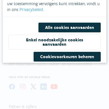
uw toestemming vervolgens kunt intrekken, vindt u
in ons
Privacybeleid
.
Alle cookies aanvaarden
VLAAMSE
MILIEUMAATSCHAPPIJ
Enkel noodzakelijke cookies
aanvaarden
Onze leefomgeving klimaatbestendig maken?
Cookievoorkeuren beheren
Daarvoor zetten we samen met partners in op
een duurzaam lucht-, water- en klimaatbeleid.
VOLG VMM OP SOCIALE MEDIA
Feiten & cijfers