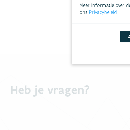
Meer informatie over d
ons
Privacybeleid
.
Meer 
Heb je vragen?