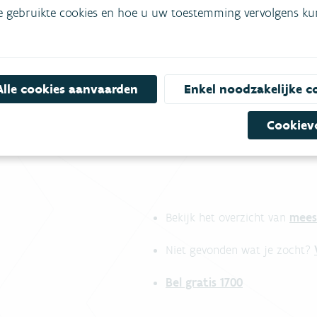
e gebruikte cookies en hoe u uw toestemming vervolgens kunt
informatie
Alle cookies aanvaarden
Enkel noodzakelijke c
Cookiev
mees
Bekijk het overzicht van
Niet gevonden wat je zocht?
Bel gratis 1700