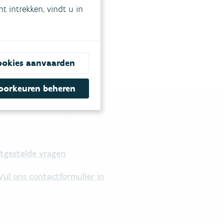
 intrekken, vindt u in
ookies aanvaarden
oorkeuren beheren
tgestelde vragen
.
Vul ons contactformulier in
.