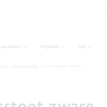
& producten
Projecten
Tips
lende…
Zware metalen
Uitstoot zware metalen
tstoot zware