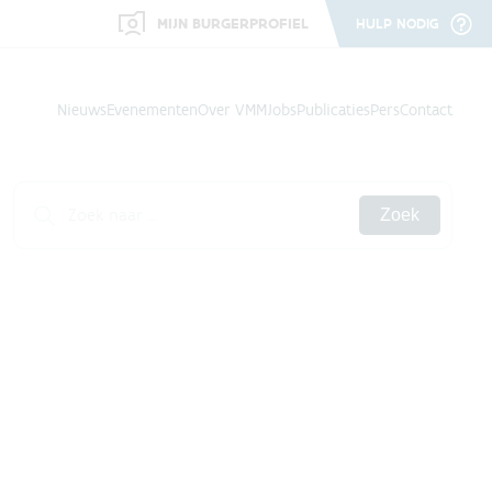
MIJN BURGERPROFIEL
HULP NODIG
Nieuws
Evenementen
Over VMM
Jobs
Publicaties
Pers
Contact
Zoek