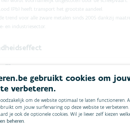
l (Ni) wordt voornamelijk uitgestoten door de scheepvaart.
Lood (Pb) heeft transport het grootste aandeel.
de trend voor alle zware metalen sinds 2005 dankzij maatre
e- en industriesector.
dheidseffect
ellingen
ren.be gebruikt cookies om jou
and
 te verbeteren.
oodzakelijk om de website optimaal te laten functioneren. A
ie
bruikt om jouw surfervaring op deze website te verbeteren.
aard je ook de optionele cookies. Wil je liever zelf kiezen wel
en beheren
.
akken we dit aan?