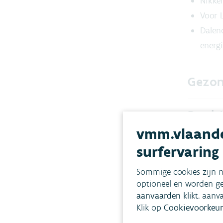
Nikke
Voor 
Dalen
energi
Gezon
Doelst
vmm.vlaande
Toest
surfervaring
Sommige cookies zijn n
Evolut
optioneel en worden ge
aanvaarden
klikt, aanv
Klik op
Cookievoorkeur
Hoe p