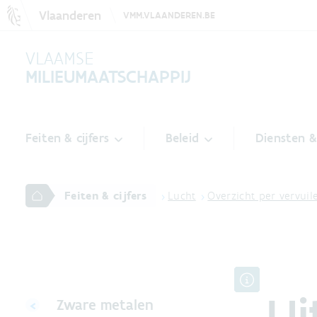
Vlaanderen
VMM.VLAANDEREN.BE
VLAAMSE
MILIEUMAATSCHAPPIJ
Feiten & cijfers
Beleid
Diensten 
Feiten & cijfers
Lucht
Overzicht per vervui
Ui
Zware metalen