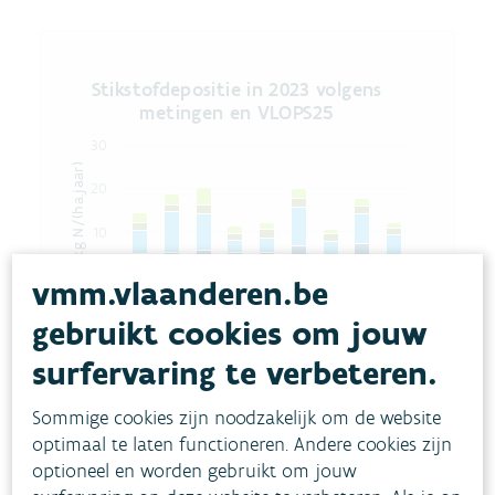
Stikstofdepositie in 2023 volgens metingen e
Stikstofdepositie in 2023 volgens
Bar chart with 4 data series.
metingen en VLOPS25
The chart has 1 X axis displaying categories.
30
The chart has 1 Y axis displaying kg N/(ha.jaar). Da
kg N/(ha.jaar)
20
10
0
vmm.vlaanderen.be
Gent
Bonheiden
Maasmechelen
Zwevegem
Koksijde
Wingene
Kapellen
Tielt-Winge
Retie
gebruikt cookies om jouw
surfervaring te verbeteren.
Droge depositie NOᵧ
Sommige cookies zijn noodzakelijk om de website
Natte depositie NOᵧ
optimaal te laten functioneren. Andere cookies zijn
Droge depositie NHₓ
optioneel en worden gebruikt om jouw
Natte depositie NHₓ