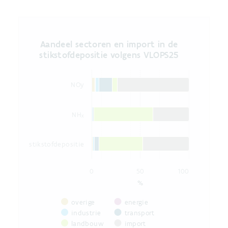
Aandeel sectoren en import in de stikstofdep
Aandeel sectoren en import in de
Bar chart with 6 data series.
stikstofdepositie volgens VLOPS25
The chart has 1 X axis displaying categories.
The chart has 1 Y axis displaying %. Data ranges 
NOy
NHₓ
stikstofdepositie
0
50
100
%
overige
energie
industrie
transport
landbouw
import