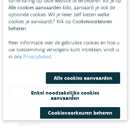
surfervaring op deze website te verbeteren. Als je op
End of interactive chart.
Alle cookies aanvaarden
klikt, aanvaard je ook de
Droge depositie op basis van depositiesnelheden
optionele cookies. Wil je liever zelf kiezen welke
volgens VLOPS25
cookies je aanvaardt? Klik op
Cookievoorkeuren
Bron:
VMM
beheren
.
Meer informatie over de gebruikte cookies en hoe u
Aandeel sectoren en import:
uw toestemming vervolgens kunt intrekken, vindt u
in ons
Privacybeleid
.
63 % van de NH
-
depositie
in Vlaanderen
x
komt door Vlaamse emissies, vooral van de
Alle cookies aanvaarden
landbouw.
74 % van de NO
-depositie in Vlaanderen is
y
Enkel noodzakelijke cookies
afkomstig van emissies buiten Vlaanderen.
aanvaarden
De sector transport is de belangrijkste bron
Cookievoorkeuren beheren
van het Vlaamse gedeelte van de NO
-
y
depositie.