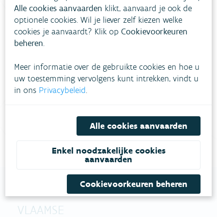
Alle cookies aanvaarden
klikt, aanvaard je ook de
optionele cookies. Wil je liever zelf kiezen welke
cookies je aanvaardt? Klik op
Cookievoorkeuren
Heb je vragen?
beheren
.
Meer informatie over de gebruikte cookies en hoe u
meestgestelde vragen
Bekijk het overzicht van
.
uw toestemming vervolgens kunt intrekken, vindt u
in ons
Privacybeleid
.
Vul ons
Niet gevonden wat je zocht?
contactformulier in
.
Alle cookies aanvaarden
Bel gratis 1700
Enkel noodzakelijke cookies
aanvaarden
Cookievoorkeuren beheren
VLAAMSE