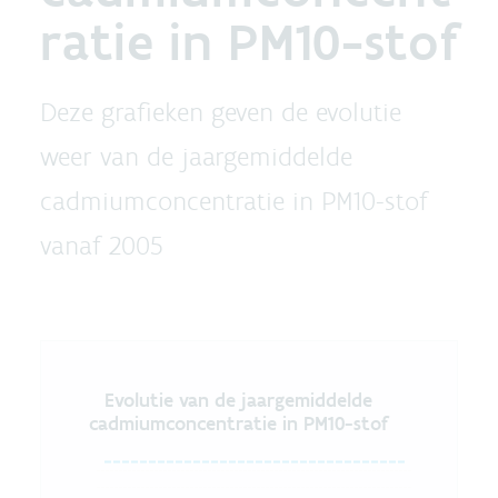
ratie in PM10-stof
Deze grafieken geven de evolutie
weer van de jaargemiddelde
cadmiumconcentratie in PM10-stof
vanaf 2005
Evolutie van de jaargemiddeld
Evolutie van de jaargemiddelde
cadmiumconcentratie in PM10-stof
Line chart with 6 lines.
The chart has 1 X axis displaying categories.
The chart has 1 Y axis displaying values. Data ranges 