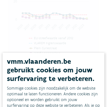
20
0
2007
2017
2011
2021
2005
2015
2009
2019
2023
2013
EU-streefwaarde vanaf 2012
VLAREM II-grenswaarde
Plein Curiestraat
Jozef Leemanslaan
Edisonstraat
vmm.vlaanderen.be
Achturendagstraat
gebruikt cookies om jouw
End of interactive chart.
Bron:
VMM
surfervaring te verbeteren.
Sommige cookies zijn noodzakelijk om de website
optimaal te laten functioneren. Andere cookies zijn
optioneel en worden gebruikt om jouw
surfervaring op deze website te verbeteren. Als je op