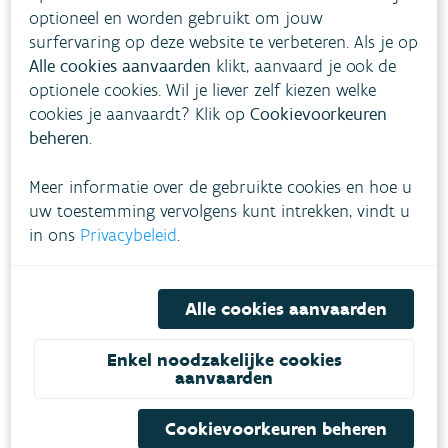
In de kanaalzone zijn er brongerichte
optioneel en worden gebruikt om jouw
meetplaatsen vlakbij industriële activiteiten
surfervaring op deze website te verbeteren. Als je op
waar de concentratie van dioxines en
Alle cookies aanvaarden
klikt, aanvaard je ook de
optionele cookies. Wil je liever zelf kiezen welke
dioxineachtige
PCB
’s of polycyclische
cookies je aanvaardt? Klik op
Cookievoorkeuren
aromatische koolwaterstoffen hoog is. In
beheren
.
2024 lagen de gemeten concentraties onder
de drempel- of streefwaarden.
Meer informatie over de gebruikte cookies en hoe u
uw toestemming vervolgens kunt intrekken, vindt u
De
LEZ
zorgde voor een versnelde
in ons
Privacybeleid
.
vergroening van het wagenpark en
verbetering van de luchtkwaliteit door een
extra daling van de concentraties zwarte
Alle cookies aanvaarden
koolstof.
Enkel noodzakelijke cookies
Modelberekeningen voor het jaar 2030 tonen
aanvaarden
aan dat met het geplande Vlaams beleid,
zonder verstrenging van de LEZ, de nieuwe
Cookievoorkeuren beheren