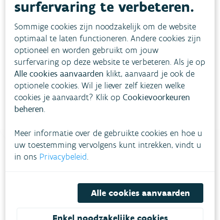
surfervaring te verbeteren.
is een derde meetstation beschouwd, gelegen in de
stedelijke plantentuin. En in Brussel betreft het
Sommige cookies zijn noodzakelijk om de website
derde meetstation een voorstedelijk meetstation in
optimaal te laten functioneren. Andere cookies zijn
Ukkel.
optioneel en worden gebruikt om jouw
surfervaring op deze website te verbeteren. Als je op
Bron:
VMM op basis van VITO
Alle cookies aanvaarden
klikt, aanvaard je ook de
optionele cookies. Wil je liever zelf kiezen welke
cookies je aanvaardt? Klik op
Cookievoorkeuren
beheren
.
Meer informatie over de gebruikte cookies en hoe u
uw toestemming vervolgens kunt intrekken, vindt u
in ons
Privacybeleid
.
Heb je vragen?
Alle cookies aanvaarden
meestgestelde vragen
Bekijk het overzicht van
.
Enkel noodzakelijke cookies