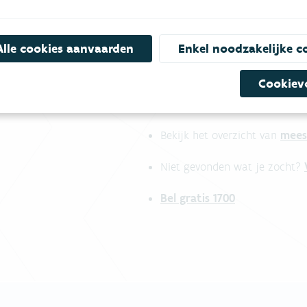
Alle cookies aanvaarden
Enkel noodzakelijke c
Cookiev
mees
Bekijk het overzicht van
Niet gevonden wat je zocht?
Bel gratis 1700