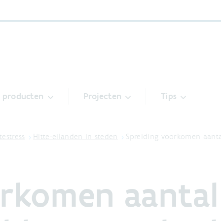
& producten
Projecten
Tips
testress
Hitte-eilanden in steden
Spreiding voorkomen aant
orkomen aantal