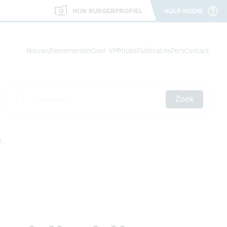
MIJN BURGERPROFIEL
HULP NODIG
Nieuws
Evenementen
Over VMM
Jobs
Publicaties
Pers
Contact
Zoek
a…