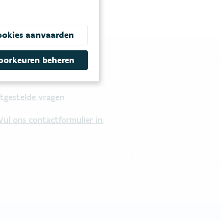
ookies aanvaarden
oorkeuren beheren
tgestelde vragen
.
Vul ons contactformulier in
.