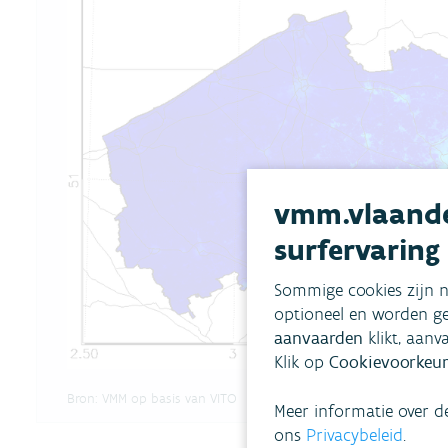
vmm.vlaande
surfervaring
Sommige cookies zijn n
optioneel en worden ge
aanvaarden
klikt, aanv
Klik op
Cookievoorkeur
Bron:
VMM op basis van VITO
Meer informatie over d
ons
Privacybeleid
.