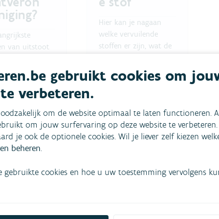
htveron
e stof
niging?
Hier kan je nagaan
welke vervuilende
angrijkste
stoffen er zijn, wat de
n van uitstoot
actuele waarden zijn,
uishoudens,
hoe de waarden
rie, landbouw
ren.be gebruikt cookies om jou
evolueren en wat de
nsport.
 te verbeteren.
impact is op mens en
TOOT
natuur.
oodzakelijk om de website optimaal te laten functioneren. A
LUCHTKWALITEIT
bruikt om jouw surfervaring op deze website te verbeteren.
aard je ook de optionele cookies. Wil je liever zelf kiezen wel
meer
Lees meer
en beheren
.
e gebruikte cookies en hoe u uw toestemming vervolgens kunt