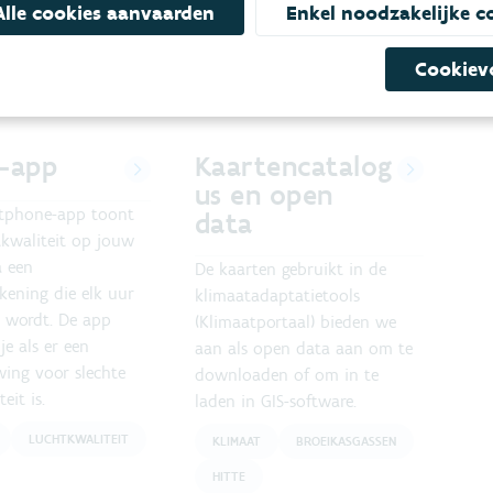
Alle cookies aanvaarden
Enkel noodzakelijke c
Cookiev
teerde diensten en producten
r-app
Kaartencatalog
us en open
tphone-app toont
data
tkwaliteit op jouw
a een
De kaarten gebruikt in de
kening die elk uur
klimaatadaptatietools
 wordt. De app
(Klimaatportaal) bieden we
je als er een
aan als open data aan om te
ing voor slechte
downloaden of om in te
eit is.
laden in GIS-software.
LUCHTKWALITEIT
KLIMAAT
BROEIKASGASSEN
HITTE