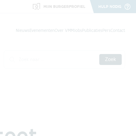
MIJN BURGERPROFIEL
HULP NODIG
Nieuws
Evenementen
Over VMM
Jobs
Publicaties
Pers
Contact
Zoek
stoot