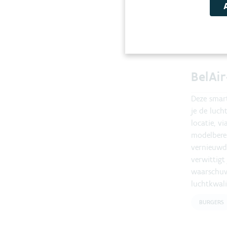
Gerela
BelAi
Deze smar
je de luch
locatie, vi
modelbere
vernieuwd
verwittigt 
waarschuw
luchtkwalit
BURGERS