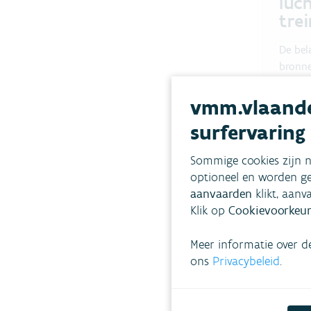
luc
trei
De bel
bronne
zijn h
indust
vmm.vlaande
en tra
surfervaring
UITS
Sommige cookies zijn n
optioneel en worden ge
aanvaarden
klikt, aanv
Lees 
Klik op
Cookievoorkeur
Meer informatie over d
ons
Privacybeleid
.