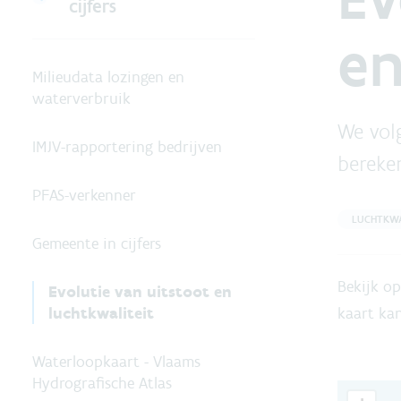
cijfers
en
Milieudata lozingen en
waterverbruik
We volg
IMJV-rapportering bedrijven
bereke
PFAS-verkenner
LUCHTKWA
Gemeente in cijfers
Bekijk o
Evolutie van uitstoot en
luchtkwaliteit
kaart kan
Waterloopkaart - Vlaams
Hydrografische Atlas