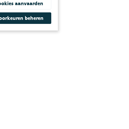
ookies aanvaarden
oorkeuren beheren
Productencatalogus
>