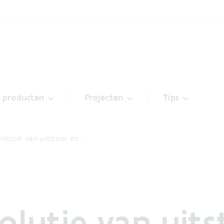
& producten
Projecten
Tips
volutie van uitstoot en …
olutie van uit