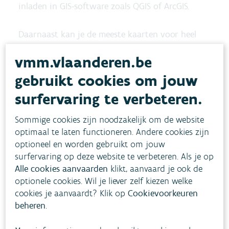
inladen in GIS-software zoals QGIS of ArcGIS.
Daarnaast kan je de meeste kaarten voor heel
Vlaanderen downloaden. Sommige kaarten zijn
vmm.vlaanderen.be
door hun hoge resolutie erg omvangrijk. De
gebruikt cookies om jouw
zwaarste kaarten bieden we daarom (enkel) per
surfervaring te verbeteren.
gemeente als download aan.
Sommige cookies zijn noodzakelijk om de website
Voorbeeldweergave
optimaal te laten functioneren. Andere cookies zijn
optioneel en worden gebruikt om jouw
surfervaring op deze website te verbeteren. Als je op
Alle cookies aanvaarden
klikt, aanvaard je ook de
optionele cookies. Wil je liever zelf kiezen welke
cookies je aanvaardt? Klik op
Cookievoorkeuren
beheren
.