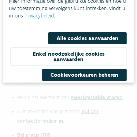
Meer informatie over de gebruikte cookies en hoe u
Voorbeeld catalogus klimaatkaarten
uw toestemming vervolgens kunt intrekken, vindt u
in ons
Privacybeleid
.
Meer informatie:
release notes kaartencatalogus
Alle cookies aanvaarden
Enkel noodzakelijke cookies
aanvaarden
Cookievoorkeuren beheren
Heb je vragen?
meestgestelde vragen
Bekijk het overzicht van
.
Vul ons
Niet gevonden wat je zocht?
contactformulier in
.
Bel gratis 1700