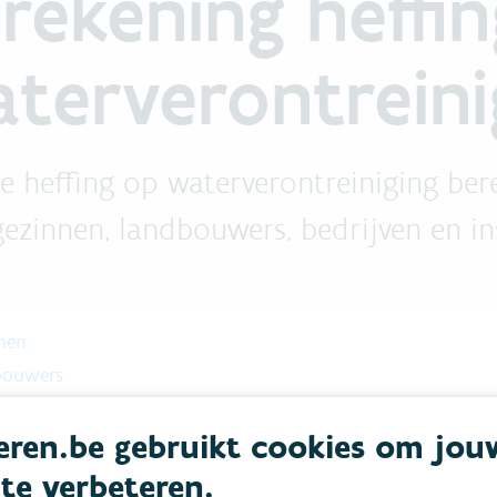
rekening heffin
terverontreini
e heffing op waterverontreiniging be
ezinnen, landbouwers, bedrijven en ins
nen
bouwers
ven en instellingen
ren.be gebruikt cookies om jou
 te verbeteren.