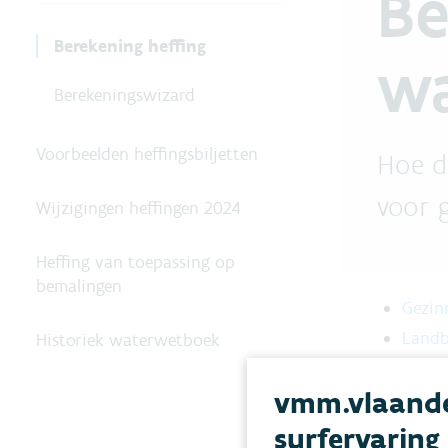
Be
Berekening heffing
wa
Berekeningswizard
Voorbeelden heffingsbiljetten
Hoe d
voor g
Wijzigingen heffingen 2024
Heffing van toepassing op
bemalingen
Gezin
Land
Historiek waterwetboek
Bedrij
vmm.vlaande
surfervaring