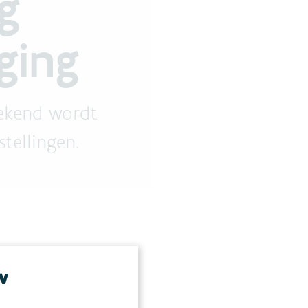
g
ging
rekend wordt
tellingen.
w