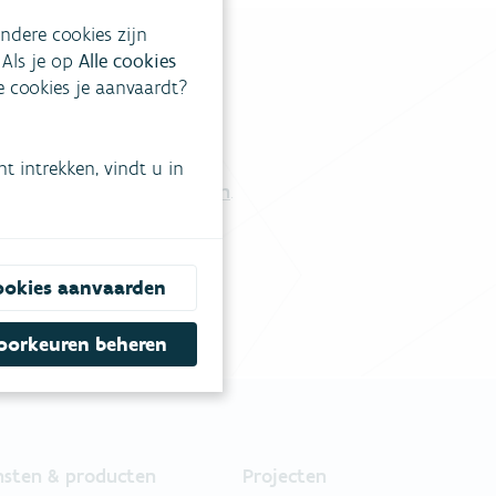
ndere cookies zijn
 Als je op
Alle cookies
ke cookies je aanvaardt?
tgestelde vragen
.
 intrekken, vindt u in
Vul ons contactformulier in
.
ookies aanvaarden
oorkeuren beheren
nsten & producten
Projecten