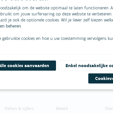
oodzakelijk om de website optimaal te laten functioneren. A
bruikt om jouw surfervaring op deze website te verbeteren.
aard je ook de optionele cookies. Wil je liever zelf kiezen wel
en beheren
.
mees
Bekijk het overzicht van
e gebruikte cookies en hoe u uw toestemming vervolgens kunt
Niet gevonden wat je zocht?
Bel gratis 1700
Alle cookies aanvaarden
Enkel noodzakelijke c
Cookiev
Feiten & cijfers
Beleid
Die