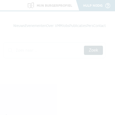
MIJN BURGERPROFIEL
HULP NODIG
Nieuws
Evenementen
Over VMM
Jobs
Publicaties
Pers
Contact
Zoek