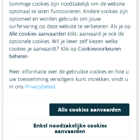
Sommige cookies zijn noodzakelijk om de website
Handleiding intekening
optimaal te laten functioneren. Andere cookies zijn
rioleringsprojecten
optioneel en worden gebruikt om jouw
surfervaring op deze website te verbeteren. Als je op
Handleiding om de geografische component op te stellen
Alle cookies aanvaarden
klikt, aanvaard je ook de
bij de aanvraag in AWIS-projecten. Je vindt hier de
optionele cookies. Wil je liever zelf kiezen welke
werkwijze, functionaliteiten bij shapefiles en vier bijlagen.
cookies je aanvaardt? Klik op
Cookievoorkeuren
beheren
.
Verklaring op erewoord -
aanvraag voorschot
Meer informatie over de gebruikte cookies en hoe u
uw toestemming vervolgens kunt intrekken, vindt u
Formulier
in ons
Privacybeleid
.
Sjabloon afkoppelingslijst
Alle cookies aanvaarden
Formulier
Overzicht subsidieerbare en
Enkel noodzakelijke cookies
aanvaarden
niet-subsidieerbare posten