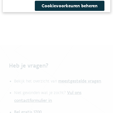
Cookievoorkeuren beheren
Sjabloon meetstaat
Heb je vragen?
meestgestelde vragen
Bekijk het overzicht van
.
Vul ons
Niet gevonden wat je zocht?
contactformulier in
.
Bel gratis 1700