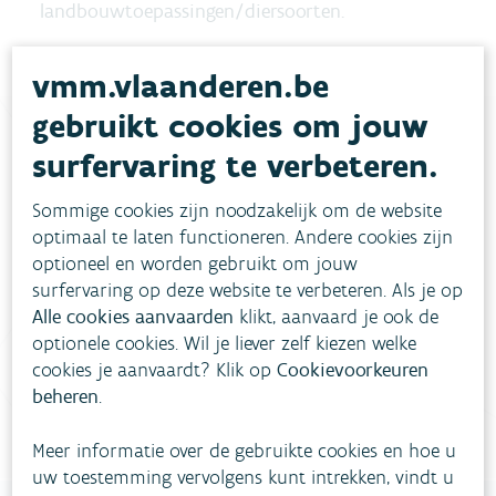
landbouwtoepassingen/diersoorten.
vmm.vlaanderen.be
gebruikt cookies om jouw
surfervaring te verbeteren.
Heb je vragen?
Sommige cookies zijn noodzakelijk om de website
optimaal te laten functioneren. Andere cookies zijn
meestgestelde vragen
Bekijk het overzicht van
.
optioneel en worden gebruikt om jouw
surfervaring op deze website te verbeteren. Als je op
Vul ons
Niet gevonden wat je zocht?
Alle cookies aanvaarden
klikt, aanvaard je ook de
contactformulier in
.
optionele cookies. Wil je liever zelf kiezen welke
cookies je aanvaardt? Klik op
Cookievoorkeuren
Bel gratis 1700
beheren
.
Meer informatie over de gebruikte cookies en hoe u
uw toestemming vervolgens kunt intrekken, vindt u