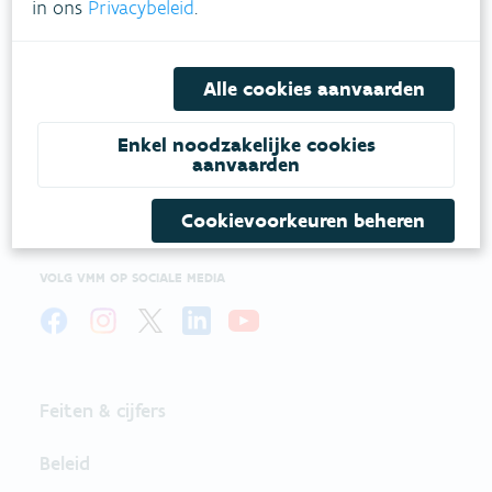
in ons
Privacybeleid
.
VLAAMSE
Alle cookies aanvaarden
MILIEUMAATSCHAPPIJ
Enkel noodzakelijke cookies
Onze leefomgeving klimaatbestendig maken?
aanvaarden
Daarvoor zetten we samen met partners in op
een duurzaam lucht-, water- en klimaatbeleid.
Cookievoorkeuren beheren
VOLG VMM OP SOCIALE MEDIA
Feiten & cijfers
Beleid