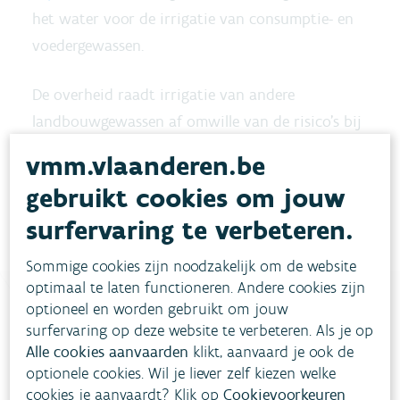
het water voor de irrigatie van consumptie- en
voedergewassen.
De overheid raadt irrigatie van andere
landbouwgewassen af omwille van de risico's bij
het vernevelen van het water. Bovendien kunnen
vmm.vlaanderen.be
de toxines fytotoxisch zijn, waardoor de plant
gebruikt cookies om jouw
ziek wordt of de groei afremt.
surfervaring te verbeteren.
Sommige cookies zijn noodzakelijk om de website
optimaal te laten functioneren. Andere cookies zijn
optioneel en worden gebruikt om jouw
surfervaring op deze website te verbeteren. Als je op
Heb je vragen?
Alle cookies aanvaarden
klikt, aanvaard je ook de
optionele cookies. Wil je liever zelf kiezen welke
cookies je aanvaardt? Klik op
Cookievoorkeuren
meestgestelde vragen
Bekijk het overzicht van
.