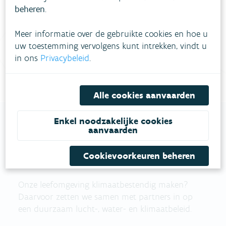
beheren
.
Vul ons
Niet gevonden wat je zocht?
Meer informatie over de gebruikte cookies en hoe u
contactformulier in
.
uw toestemming vervolgens kunt intrekken, vindt u
in ons
Privacybeleid
.
Bel gratis 1700
Alle cookies aanvaarden
Enkel noodzakelijke cookies
aanvaarden
VLAAMSE
Cookievoorkeuren beheren
MILIEUMAATSCHAPPIJ
Onze leefomgeving klimaatbestendig maken?
Daarvoor zetten we samen met partners in op
een duurzaam lucht-, water- en klimaatbeleid.