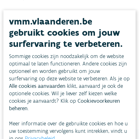
vmm.vlaanderen.be
gebruikt cookies om jouw
surfervaring te verbeteren.
Heb je vragen?
Sommige cookies zijn noodzakelijk om de website
optimaal te laten functioneren. Andere cookies zijn
meestgestelde vragen
Bekijk het overzicht van
.
optioneel en worden gebruikt om jouw
surfervaring op deze website te verbeteren. Als je op
Vul ons
Niet gevonden wat je zocht?
Alle cookies aanvaarden
klikt, aanvaard je ook de
contactformulier in
.
optionele cookies. Wil je liever zelf kiezen welke
cookies je aanvaardt? Klik op
Cookievoorkeuren
Bel gratis 1700
beheren
.
Meer informatie over de gebruikte cookies en hoe u
uw toestemming vervolgens kunt intrekken, vindt u
in ons
Privacybeleid
.