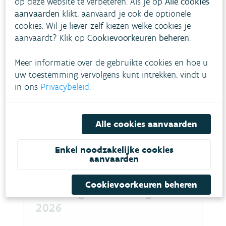
op deze website te verbeteren. Als je op
Alle cookies
Wanneer de drijflaag verdwenen is (na 2
aanvaarden
klikt, aanvaard je ook de optionele
negatieve controles), zal de waterbeheerder
cookies. Wil je liever zelf kiezen welke cookies je
aanvaardt? Klik op
het gehalte aan microcystines laten bepalen.
Cookievoorkeuren beheren
.
Is dat beneden de drempelwaarde gezakt, dan
Meer informatie over de gebruikte cookies en hoe u
worden alle verboden opgeheven.
uw toestemming vervolgens kunt intrekken, vindt u
in ons
Privacybeleid
.
Alle cookies aanvaarden
Interessante kaarten en
cijfers
Enkel noodzakelijke cookies
aanvaarden
Cookievoorkeuren beheren
Blauwalgen - meldingen
2026