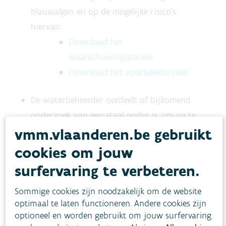
blauwalgen en op de mogelijke risico’s
hiervan.
Download het
waarschuwingspaneel
Download het voorbeeldartikel
De waterbeheerder oordeelt of bijkomend
onderzoek van een staal nodig is, om na te
gaan of het effectief om potentieel toxische
vmm.vlaanderen.be gebruikt
blauwalgen gaat.
cookies om jouw
Beslissingsboom maatregelen
surfervaring te verbeteren.
captatie (wateronttrekking)
Beslissingsboom maatregelen
Sommige cookies zijn noodzakelijk om de website
optimaal te laten functioneren. Andere cookies zijn
recreatie
optioneel en worden gebruikt om jouw surfervaring