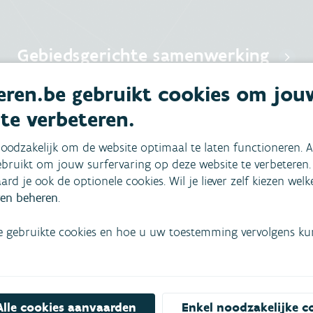
Gebiedsgerichte samenwerking
De uitdagingen rond water zijn groot. De VMM zet daarom
ren.be gebruikt cookies om jou
in op samenwerking, een gebiedsgerichte aanpak en het
 te verbeteren.
verhogen van het waterbewustzijn.
oodzakelijk om de website optimaal te laten functioneren. A
bruikt om jouw surfervaring op deze website te verbeteren.
aard je ook de optionele cookies. Wil je liever zelf kiezen wel
en beheren
.
e gebruikte cookies en hoe u uw toestemming vervolgens kunt
Alle cookies aanvaarden
Enkel noodzakelijke c