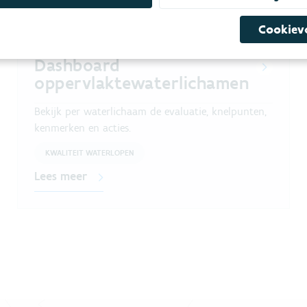
Cookiev
Dashboard
oppervlaktewaterlichamen
Bekijk per waterlichaam de evaluatie, knelpunten,
kenmerken en acties.
KWALITEIT WATERLOPEN
Lees meer