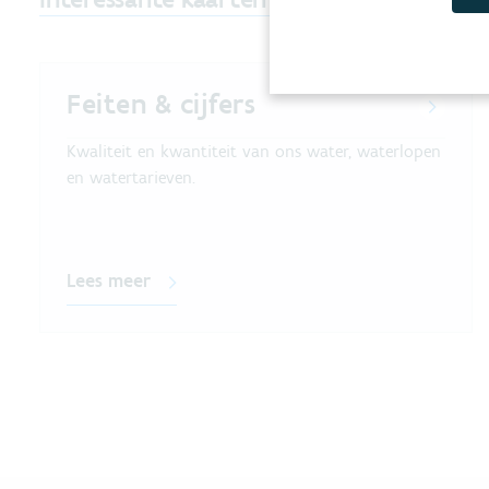
Feiten & cijfers
Kwaliteit en kwantiteit van ons water, waterlopen
en watertarieven.
Lees meer