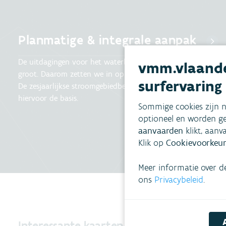
Planmatige & integrale aanpak
De uitdagingen voor het waterbeleid in Vlaanderen zijn
vmm.vlaande
groot. Daarom zetten we in op een planmatige aanpak.
surfervaring
De zesjaarlijkse stroomgebiedbeheerplannen vormen
hiervoor de basis.
Sommige cookies zijn n
optioneel en worden ge
aanvaarden
klikt, aanv
Klik op
Cookievoorkeur
Meer informatie over d
ons
Privacybeleid
.
Interessante kaarten & cijfers