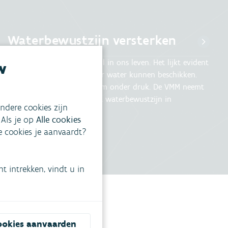
Waterbewustzijn versterken
Water speelt een cruciale rol in ons leven. Het lijkt evident
w
dat we altijd en overal over water kunnen beschikken.
Toch staat ons watersysteem onder druk. De VMM neemt
daarom initiatieven om het waterbewustzijn in
ndere cookies zijn
Vlaanderen te versterken.
 Als je op
Alle cookies
ke cookies je aanvaardt?
 intrekken, vindt u in
ookies aanvaarden