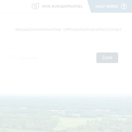
MIJN BURGERPROFIEL
HULP NODIG
Nieuws
Evenementen
Over VMM
Jobs
Publicaties
Pers
Contact
Zoek