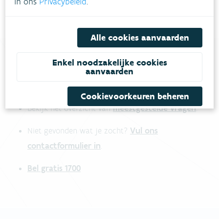
in ons
Privacybeleid
.
Alle cookies aanvaarden
Enkel noodzakelijke cookies
aanvaarden
Heb je vragen?
Cookievoorkeuren beheren
meestgestelde vragen
Bekijk het overzicht van
.
Vul ons
Niet gevonden wat je zocht?
contactformulier in
.
Bel gratis 1700