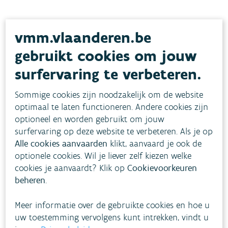
vmm.vlaanderen.be
Gerelateerde diensten &
gebruikt cookies om jouw
producten
surfervaring te verbeteren.
Heffing op
Sommige cookies zijn noodzakelijk om de website
optimaal te laten functioneren. Andere cookies zijn
waterverontreiniging
optioneel en worden gebruikt om jouw
surfervaring op deze website te verbeteren. Als je op
Met deze heffing betaal je voor de zuivering van je
Alle cookies aanvaarden
klikt, aanvaard je ook de
afvalwater.
optionele cookies. Wil je liever zelf kiezen welke
cookies je aanvaardt? Klik op
Cookievoorkeuren
beheren
.
Meer informatie over de gebruikte cookies en hoe u
uw toestemming vervolgens kunt intrekken, vindt u