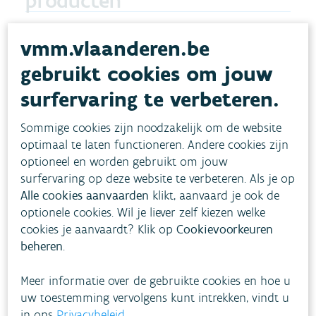
producten
vmm.vlaanderen.be
Advies omgevingsvergunning -
gebruikt cookies om jouw
lucht
surfervaring te verbeteren.
Vraag je een omgevingsvergunning aan? De VMM adviseert
tijdens de vergunningsprocedure over de emissies en de
Sommige cookies zijn noodzakelijk om de website
impact van het aangevraagde project op de luchtkwaliteit.
optimaal te laten functioneren. Andere cookies zijn
optioneel en worden gebruikt om jouw
BEDRIJVEN
LUCHTKWALITEIT
OVERHEDEN
surfervaring op deze website te verbeteren. Als je op
Lees meer
Alle cookies aanvaarden
klikt, aanvaard je ook de
optionele cookies. Wil je liever zelf kiezen welke
cookies je aanvaardt? Klik op
Cookievoorkeuren
beheren
.
Meer informatie over de gebruikte cookies en hoe u
uw toestemming vervolgens kunt intrekken, vindt u
in ons
Privacybeleid
.