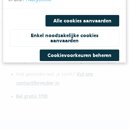
Alle cookies aanvaarden
Enkel noodzakelijke cookies
aanvaarden
Heb je vragen?
Cookievoorkeuren beheren
meestgestelde vragen
Bekijk het overzicht van
.
Vul ons
Niet gevonden wat je zocht?
contactformulier in
.
Bel gratis 1700