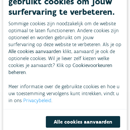
gebruikt cookies om jouw
surfervaring te verbeteren.
Ontwerp peilbesluit Oude
Kale
Sommige cookies zijn noodzakelijk om de website
optimaal te laten functioneren. Andere cookies zijn
Van 26/06/2026 tot en met 25/08/2026 kan je
optioneel en worden gebruikt om jouw
reageren op het ontwerp van peilbesluit voor de Oude
surfervaring op deze website te verbeteren. Als je op
Kale.
Alle cookies aanvaarden
klikt, aanvaard je ook de
optionele cookies. Wil je liever zelf kiezen welke
cookies je aanvaardt? Klik op
Cookievoorkeuren
beheren
.
Meer informatie over de gebruikte cookies en hoe u
uw toestemming vervolgens kunt intrekken, vindt u
in ons
Privacybeleid
.
Heb je vragen?
Alle cookies aanvaarden