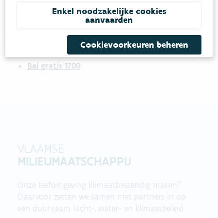
meestgestelde vragen
Bekijk het overzicht van
.
Enkel noodzakelijke cookies
aanvaarden
Vul ons
Niet gevonden wat je zocht?
contactformulier in
.
Cookievoorkeuren beheren
Bel gratis 1700
VLAAMSE
MILIEUMAATSCHAPPIJ
Onze leefomgeving klimaatbestendig maken?
Daarvoor zetten we samen met partners in op
een duurzaam lucht-, water- en klimaatbeleid.