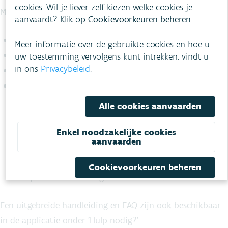
cookies. Wil je liever zelf kiezen welke cookies je
Meer informatie:
aanvaardt? Klik op
Cookievoorkeuren beheren
.
Veelgestelde vragen over de validatieoefening
Meer informatie over de gebruikte cookies en hoe u
Handleiding grachtenapplicatie
uw toestemming vervolgens kunt intrekken, vindt u
in ons
Privacybeleid
.
Veelgestelde vragen over de grachtenapplicatie
Presentaties webinar 06/12/24:
Toelichting Koen Martens: Welke kansen biedt een
Alle cookies aanvaarden
digitale grachtenkaart?
Toelichting Nancy Van Camp: Maak kennis met de
Enkel noodzakelijke cookies
aanvaarden
ontwerpkaart en applicatie om ze na te kijken.
AANVULLING
: de oorspronkelijke timing van 30
Cookievoorkeuren beheren
april 2025 is verlengd tot 30 november 2029.
Een uitgebreide handleiding en FAQ zijn ook beschikbaar
in de applicatie onder 'Hulp nodig?'.