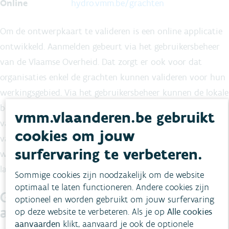
Online
hydro.vmm.be/grachten
Om de ontwerpkaart te valideren is een online applicatie
ontwikkeld. Aanmelden gebeurt via het gebruikersbeheer
van de Vlaamse Overheid. Dat zorgt er ook voor dat
organisaties enkel de grachten kunnen valideren voor hun
werkingsgebied. Via het gebruikersbeheer kunnen de lokale
besturen zelf gebruikers rechten toekennen om de kaart te
vmm.vlaanderen.be gebruikt
valideren of te raadplegen. Zo kan het lokaal bestuur de
cookies om jouw
validatieoefening ook door externen (riool- en
surfervaring te verbeteren.
waterbeheerders, regionaal landschap, studiebureaus ...)
laten uitvoeren.
Sommige cookies zijn noodzakelijk om de website
optimaal te laten functioneren. Andere cookies zijn
Grachten aanpassen in de
optioneel en worden gebruikt om jouw surfervaring
applicatie
op deze website te verbeteren. Als je op
Alle cookies
aanvaarden
klikt, aanvaard je ook de optionele