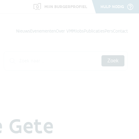
MIJN BURGERPROFIEL
HULP NODIG
Nieuws
Evenementen
Over VMM
Jobs
Publicaties
Pers
Contact
Zoek
e Gete