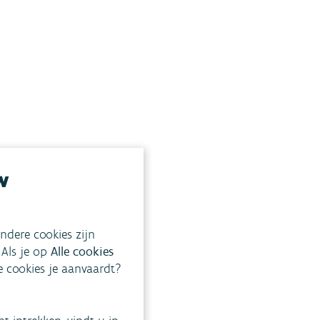
uw.
w
werp.
ndere cookies zijn
 Als je op
Alle cookies
ke cookies je aanvaardt?