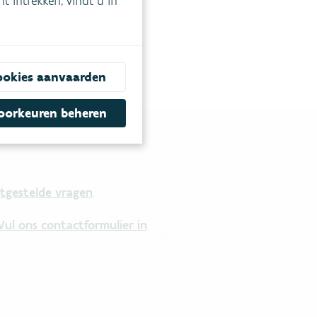
 intrekken, vindt u in
ookies aanvaarden
oorkeuren beheren
tgestelde vragen
.
Vul ons contactformulier in
.