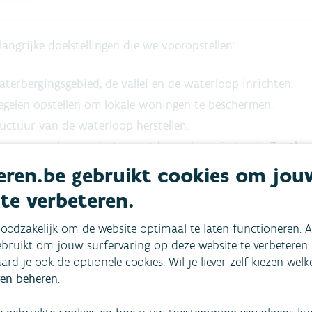
langrijke doelstellingen die we vooropstellen:
terbergingsgebied, de vallei en de waterloop inrichten.
egelen opstellen om lokale woningen te beschermen.
ructuur van de waterloop herstellen.
mmen van deze projecten met lopende projecten in Zoutlee
ren.be gebruikt cookies om jou
n je op de hoogte van de verdere uitwerking van het ont
 te verbeteren.
oodzakelijk om de website optimaal te laten functioneren. A
bruikt om jouw surfervaring op deze website te verbeteren.
aard je ook de optionele cookies. Wil je liever zelf kiezen wel
en beheren
.