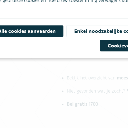
e gebruikte cookies en hoe u uw toestemming vervolgens kunt
Alle cookies aanvaarden
Enkel noodzakelijke c
Cookiev
mees
Bekijk het overzicht van
Niet gevonden wat je zocht?
Bel gratis 1700