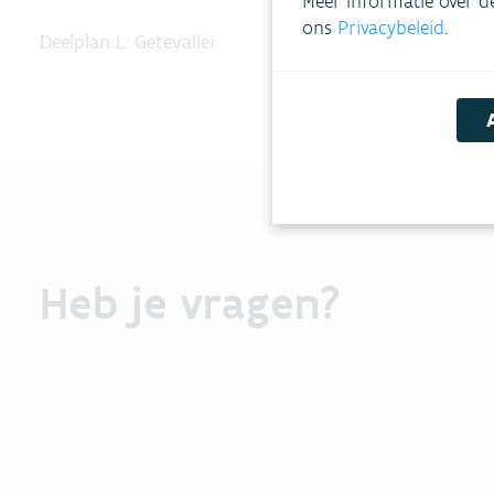
Meer informatie over d
ons
Privacybeleid
.
Deelplan L: Getevallei
Heb je vragen?