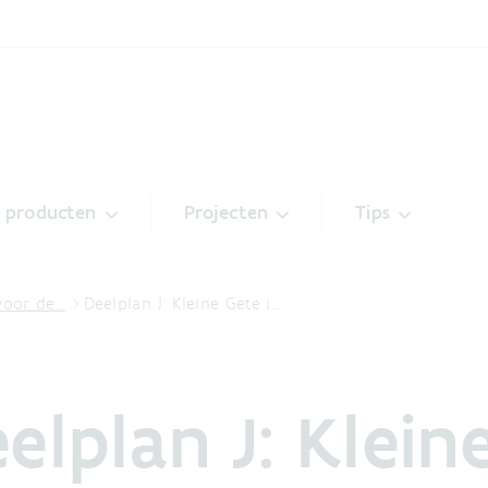
& producten
Projecten
Tips
voor de…
Deelplan J: Kleine Gete i…
elplan J: Klein