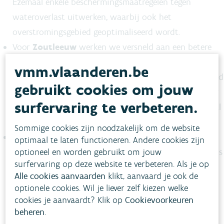
Ezemaal enkele beschermingsmaatregelen tegen
wateroverlast uitwerken, waarbij ook het
overstromingsgebied geoptimaliseerd wordt.
Voor
Zoutleeuw
werken we versneld aan een betere
waterberging opwaarts de oude spoorweg,
vmm.vlaanderen.be
gecombineerd met de aanleg van een bescherming rond
gebruikt cookies om jouw
de bedreigde woningen. Voor het project in Zoutleeuw
surfervaring te verbeteren.
hebben de gemeente en de VMM de grondverwerving al
gestart.
Sommige cookies zijn noodzakelijk om de website
Lokaal zal het ook noodzakelijk zijn om voor
optimaal te laten functioneren. Andere cookies zijn
optioneel en worden gebruikt om jouw
individuele bescherming van woningen te zorgen. Dit is
surfervaring op deze website te verbeteren. Als je op
onder meer het geval in
Geetbets
.
Alle cookies aanvaarden
klikt, aanvaard je ook de
optionele cookies. Wil je liever zelf kiezen welke
cookies je aanvaardt? Klik op
Cookievoorkeuren
beheren
.