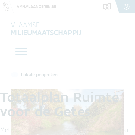
VMM.VLAANDEREN.BE
VLAAMSE
MILIEUMAATSCHAPPIJ
Lokale projecten
Totaalplan Ruimte
voor de Getes
Met dit totaalplan willen we de valleien van