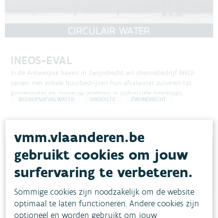
INEOS-EVAL
In de Antwerpse haven in Zwijndrecht wil chemiebedrijf INEOS
samen met enkele buurbedrijven hun afvalwater zuiveren tot
proceswater en opnieuw inzetten in industriële processen.
BEDRIJFSAFVALWATER
DROOGTE
ZWIJNDRECHT
vmm.vlaanderen.be
gebruikt cookies om jouw
surfervaring te verbeteren.
Sommige cookies zijn noodzakelijk om de website
optimaal te laten functioneren. Andere cookies zijn
optioneel en worden gebruikt om jouw