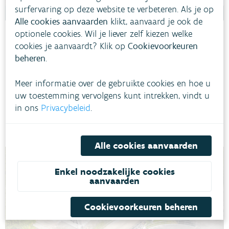
surfervaring op deze website te verbeteren. Als je op
Alle cookies aanvaarden
klikt, aanvaard je ook de
optionele cookies. Wil je liever zelf kiezen welke
Ardo
cookies je aanvaardt? Klik op
Cookievoorkeuren
beheren
.
Dujardin Foods, verwerker van groenten tot diepvriesproducten
in Ardooie, zuivert regenwater tot proceswater voor haar
waterintensief productieproces. Met dit project wil het bedrijf een
Meer informatie over de gebruikte cookies en hoe u
deel van haar gezuiverd afvalwater (effluent) niet langer lozen
uw toestemming vervolgens kunt intrekken, vindt u
maar opslaan in een bufferbekken.
in ons
Privacybeleid
.
ARDOOIE
BEDRIJFSAFVALWATER
DROOGTE
Alle cookies aanvaarden
Enkel noodzakelijke cookies
aanvaarden
Cookievoorkeuren beheren