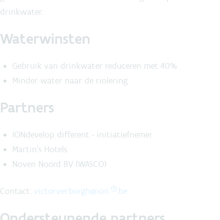
drinkwater.
Waterwinsten
Gebruik van drinkwater reduceren met 40%
Minder water naar de riolering
Partners
IONdevelop different - initiatiefnemer
Martin's Hotels
Noven Noord BV (WASCO)
Contact:
victor.verburgh@
ion
.be
Ondersteunende partners