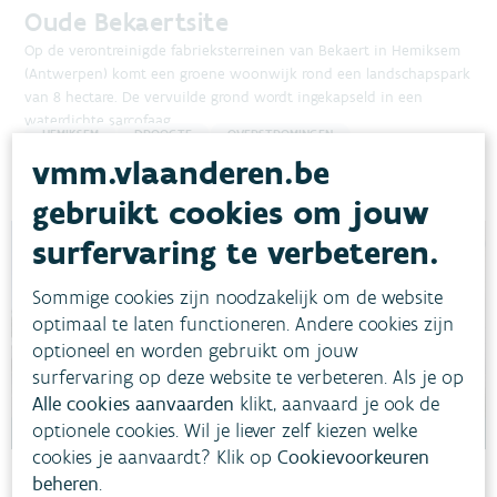
Oude Bekaertsite
Op de verontreinigde fabrieksterreinen van Bekaert in Hemiksem
(Antwerpen) komt een groene woonwijk rond een landschapspark
van 8 hectare. De vervuilde grond wordt ingekapseld in een
waterdichte sarcofaag.
HEMIKSEM
DROOGTE
OVERSTROMINGEN
vmm.vlaanderen.be
gebruikt cookies om jouw
surfervaring te verbeteren.
Sommige cookies zijn noodzakelijk om de website
optimaal te laten functioneren. Andere cookies zijn
optioneel en worden gebruikt om jouw
surfervaring op deze website te verbeteren. Als je op
Alle cookies aanvaarden
klikt, aanvaard je ook de
optionele cookies. Wil je liever zelf kiezen welke
cookies je aanvaardt? Klik op
Cookievoorkeuren
beheren
.