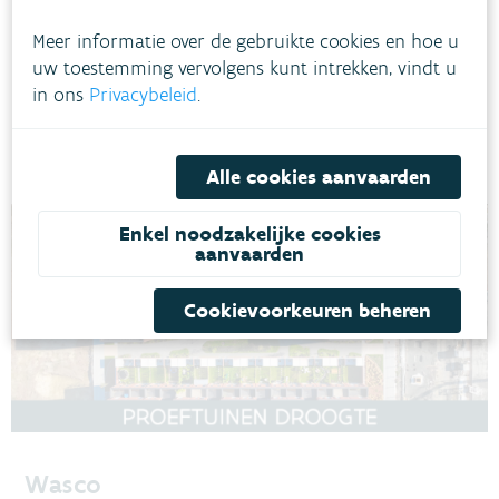
Regenwater van bedrijf naar buurt
In Gent (Oost-Vlaanderen) zullen bedrijfsgebouwen regenwater dat
Meer informatie over de gebruikte cookies en hoe u
op hun daken valt, opvangen en bufferen. Nadien wordt het
uw toestemming vervolgens kunt intrekken, vindt u
regenwater gebruikt door de nabijgelegen co-housing, een bedrijf
in ons
Privacybeleid
.
en de stad. Het overtollig regenwater infiltreert in de grond.
GENT
DROOGTE
GRONDWATER
Alle cookies aanvaarden
Enkel noodzakelijke cookies
aanvaarden
Cookievoorkeuren beheren
Wasco