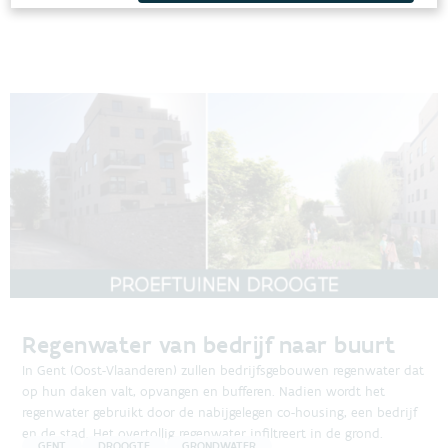
Regenwater van bedrijf naar buurt
In Gent (Oost-Vlaanderen) zullen bedrijfsgebouwen regenwater dat
op hun daken valt, opvangen en bufferen. Nadien wordt het
regenwater gebruikt door de nabijgelegen co-housing, een bedrijf
en de stad. Het overtollig regenwater infiltreert in de grond.
GENT
DROOGTE
GRONDWATER