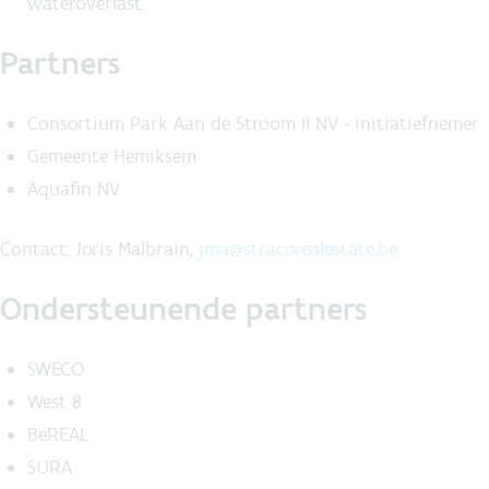
wateroverlast.
Partners
Consortium Park Aan de Stroom II NV - initiatiefnemer
Gemeente Hemiksem
Aquafin NV
Contact:
Joris Malbrain,
jma@stracorealestate.be
Ondersteunende partners
SWECO
West 8
BeREAL
SURA