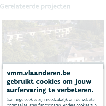
Gerelateerde projecten
vmm.vlaanderen.be
Panquin
gebruikt cookies om jouw
Op de site Panquin aan de rand van het park van Tervuren
surfervaring te verbeteren.
(Vlaams Brabant), worden vier nieuwe woonblokken gebouwd.
Een collectief systeem zal zowel regen- als grijswater verzamelen,
Sommige cookies zijn noodzakelijk om de website
zuiveren en opwaarderen tot huishoudwater om toiletten en
optimaal te laten functioneren. Andere cookies zijn
wasmachines te spoelen.