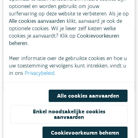
TERVUREN
DROOGTE
optioneel en worden gebruikt om jouw
surfervaring op deze website te verbeteren. Als je op
Alle cookies aanvaarden
klikt, aanvaard je ook de
optionele cookies. Wil je liever zelf kiezen welke
cookies je aanvaardt? Klik op
Cookievoorkeuren
beheren
.
Meer informatie over de gebruikte cookies en hoe u
uw toestemming vervolgens kunt intrekken, vindt u
in ons
Privacybeleid
.
Alle cookies aanvaarden
Wasco
Enkel noodzakelijke cookies
In Edegem en Mortsel (Antwerpen) wordt regenwater van een
aanvaarden
industrieterrein opgevangen en verzameld in een collectieve
ondergrondse waterbuffer. Het wordt gebruikt door een
Cookievoorkeuren beheren
woonontwikkeling en enkele bedrijven.
EDEGEM, MORTSEL
DROOGTE
OVERSTROMINGEN