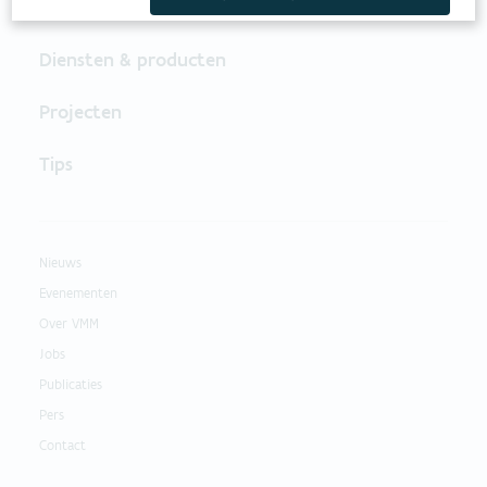
Beleid
Diensten & producten
Projecten
Tips
Nieuws
Evenementen
Over VMM
Jobs
Publicaties
Pers
Contact