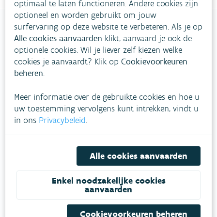
optimaal te laten functioneren. Andere cookies zijn
optioneel en worden gebruikt om jouw
surfervaring op deze website te verbeteren. Als je op
Alle cookies aanvaarden
klikt, aanvaard je ook de
optionele cookies. Wil je liever zelf kiezen welke
VLAAMSE
cookies je aanvaardt? Klik op
Cookievoorkeuren
MILIEUMAATSCHAPPIJ
beheren
.
Onze leefomgeving klimaatbestendig maken?
Meer informatie over de gebruikte cookies en hoe u
Daarvoor zetten we samen met partners in op
uw toestemming vervolgens kunt intrekken, vindt u
een duurzaam lucht-, water- en klimaatbeleid.
in ons
Privacybeleid
.
VOLG VMM OP SOCIALE MEDIA
Alle cookies aanvaarden
Enkel noodzakelijke cookies
aanvaarden
Feiten & cijfers
Cookievoorkeuren beheren