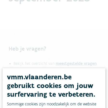
Heb je vragen?
meestgestelde vragen
Bekijk het overzicht van
.
Vul ons
Niet gevonden wat je zocht?
vmm.vlaanderen.be
contactformulier in
.
gebruikt cookies om jouw
surfervaring te verbeteren.
Bel gratis 1700
Sommige cookies zijn noodzakelijk om de website