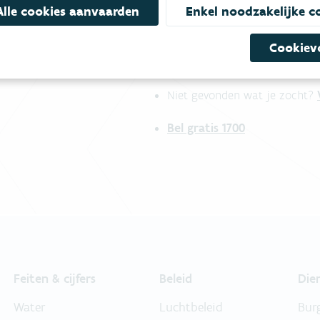
Alle cookies aanvaarden
Enkel noodzakelijke c
Cookiev
mees
Bekijk het overzicht van
Niet gevonden wat je zocht?
Bel gratis 1700
Feiten & cijfers
Beleid
Die
Water
Luchtbeleid
Bur