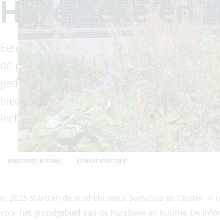
Harelbeke en 
Een klimaatadaptatiescan (KA-scan) helpt lo
de gevolgen van verdere klimaatverandering
gedetailleerde data-analyse brengt de scan 
biedt ze een concreet actieprogramma met 
leefomgeving klimaatbestendiger te maken.
HARELBEKE; KUURNE
KLIMAATADAPTATIE
In 2025 startten de studiebureaus Sumaqua en Cluster in
voor het grondgebied van de Harelbeke en Kuurne. De info