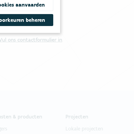
ookies aanvaarden
oorkeuren beheren
tgestelde vragen
.
Vul ons contactformulier in
.
nsten & producten
Projecten
gers
Lokale projecten