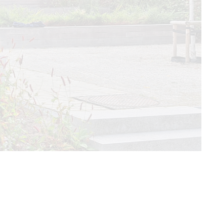
tatus
Gerealiseerd
ocatie
Harelbeke; Kuurne