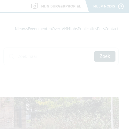
MIJN BURGERPROFIEL
HULP NODIG
Nieuws
Evenementen
Over VMM
Jobs
Publicaties
Pers
Contact
Zoek
roject details