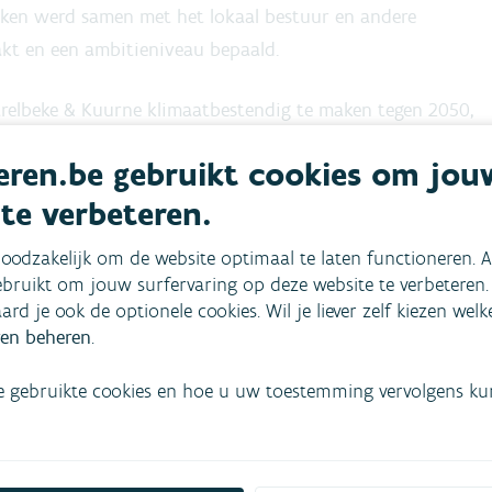
eken werd samen met het lokaal bestuur en andere
kt en een ambitieniveau bepaald.
Harelbeke & Kuurne klimaatbestendig te maken tegen 2050,
rde opgave aan verschillende adaptatiemaatregelen. De
ren.be gebruikt cookies om jou
p over de kansen en uitdagingen om
Harelbeke & Kuurne
 te verbeteren.
roverlast.
oodzakelijk om de website optimaal te laten functioneren. A
bruikt om jouw surfervaring op deze website te verbeteren.
aard je ook de optionele cookies. Wil je liever zelf kiezen wel
en beheren
.
e gebruikte cookies en hoe u uw toestemming vervolgens kunt