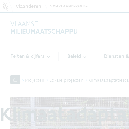
Vlaanderen
VMM.VLAANDEREN.BE
VLAAMSE
MILIEUMAATSCHAPPIJ
Feiten & cijfers
Beleid
Diensten 
Projecten
Lokale projecten
Klimaatadaptatiesc
Klimaatadapta