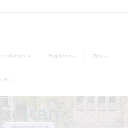
& producten
Projecten
Tips
an Hare…
tiescan
P