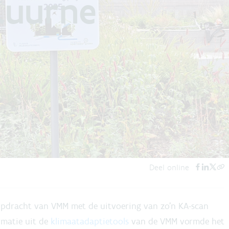
Kuurne
S
L
kale besturen om zich voor te bereiden op
 in de komende decennia. Met een
de kwetsbaarheden van een regio in kaart en
maatregelen en strategieën om de
Deel online
 opdracht van VMM met de uitvoering van zo’n KA-scan
rmatie uit de
klimaatadaptietools
van de VMM vormde het