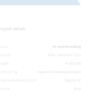
roject details
tatus
In voorbereiding
ooptijd
2023 - december 2027
udget
€ 605.000
inanciering
Vlaams Klimaatadaptatieplan
rojectverantwoordelijke
Magnus LV
ocatie
Asse