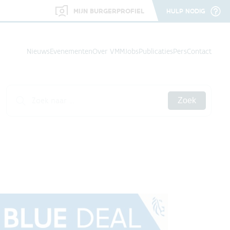
MIJN BURGERPROFIEL
HULP NODIG
Nieuws
Evenementen
Over VMM
Jobs
Publicaties
Pers
Contact
Zoek