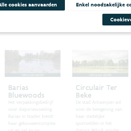
Alle cookies aanvaarden
Enkel noodzakelijke c
Cookiev
Barias
Circulair Ter
Bluewoods
Beke
Het verpakkingsbedrijf
De stad Antwerpen wil
voor diepvriesvoeding
voor de beregening van
Barias in Staden breidt
haar stedelijke
haar gebouwencomplex
sportvelden in het
uit en zal zo op
district Wilrijk minder