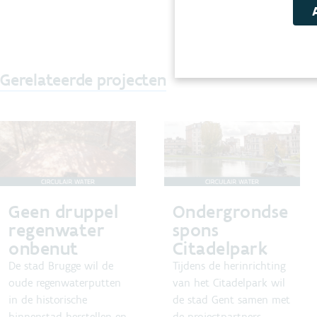
Gerelateerde projecten
Geen druppel
Ondergrondse
regenwater
spons
onbenut
Citadelpark
De stad Brugge wil de
Tijdens de herinrichting
oude regenwaterputten
van het Citadelpark wil
in de historische
de stad Gent samen met
binnenstad herstellen en
de projectpartners