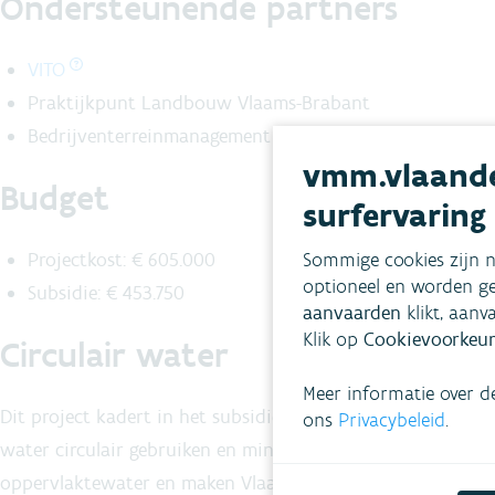
Ondersteunende partners
VITO
Praktijkpunt Landbouw Vlaams-Brabant
Bedrijventerreinmanagement Asse
vmm.vlaande
Budget
surfervaring
Sommige cookies zijn n
Projectkost: € 605.000
optioneel en worden ge
Subsidie: € 453.750
aanvaarden
klikt, aanv
Klik op
Cookievoorkeur
Circulair water
Meer informatie over d
Dit project kadert in het subsidieprogramma
Circulair wat
ons
Privacybeleid
.
water circulair gebruiken en minder water verbruiken. Ze 
oppervlaktewater en maken Vlaanderen weerbaarder tegen