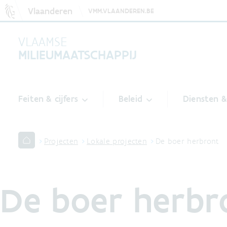
Vlaanderen
VMM.VLAANDEREN.BE
VLAAMSE
MILIEUMAATSCHAPPIJ
Feiten & cijfers
Beleid
Diensten 
Projecten
Lokale projecten
De boer herbront
De boer herbr