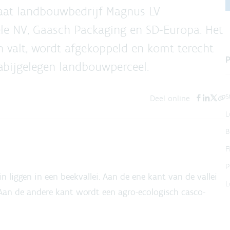
 gaat landbouwbedrijf Magnus LV
ele NV, Gaasch Packaging en SD-Europa. Het
 valt, wordt afgekoppeld en komt terecht
P
abijgelegen landbouwperceel.
S
Deel online
L
B
F
P
liggen in een beekvallei. Aan de ene kant van de vallei
L
an de andere kant wordt een agro-ecologisch casco-