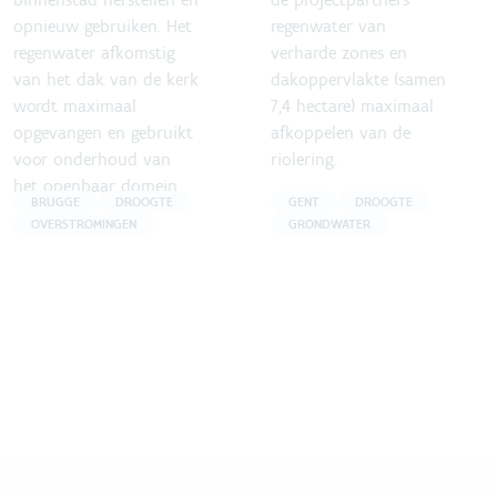
opnieuw gebruiken. Het
regenwater van
regenwater afkomstig
verharde zones en
van het dak van de kerk
dakoppervlakte (samen
wordt maximaal
7,4 hectare) maximaal
opgevangen en gebruikt
afkoppelen van de
voor onderhoud van
riolering.
het openbaar domein.
BRUGGE
DROOGTE
GENT
DROOGTE
OVERSTROMINGEN
GRONDWATER