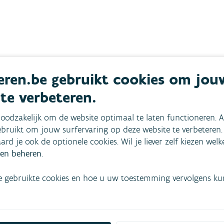
ren.be gebruikt cookies om jou
 te verbeteren.
oodzakelijk om de website optimaal te laten functioneren. A
bruikt om jouw surfervaring op deze website te verbeteren.
aard je ook de optionele cookies. Wil je liever zelf kiezen wel
en beheren
.
e gebruikte cookies en hoe u uw toestemming vervolgens kunt
er
. Dat zijn investeringsprojecten die in de toekomst meer
verlagen zo de druk op ons kostbare grond- en
 droogte en waterschaarste.