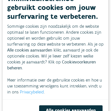
een
IBA
(rood gebied).
gebruikt cookies om jouw
surfervaring te verbeteren.
Meer informatie over de verschillende zones op
het zoneringsplan.
Sommige cookies zijn noodzakelijk om de website
optimaal te laten functioneren. Andere cookies zijn
In onderstaand filmpje tonen we je hoe je in drie
optioneel en worden gebruikt om jouw
surfervaring op deze website te verbeteren. Als je op
stappen het zoneringsplan voor jouw locatie
Alle cookies aanvaarden
klikt, aanvaard je ook de
raadpleegt.
optionele cookies. Wil je liever zelf kiezen welke
cookies je aanvaardt? Klik op
Cookievoorkeuren
beheren
.
U kunt deze inhoud op dit moment niet
Meer informatie over de gebruikte cookies en hoe u
bekijken omdat u ervoor heeft gekozen
uw toestemming vervolgens kunt intrekken, vindt u
om
thirdparty
cookies uit te schakelen in
in ons
Privacybeleid
.
de privacy instellingen.
Alle cookies aanvaarden