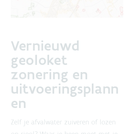
Vernieuwd
geoloket
zonering en
uitvoeringsplann
en
Zelf je afvalwater zuiveren of lozen
op riool? Waar je heen moet met je