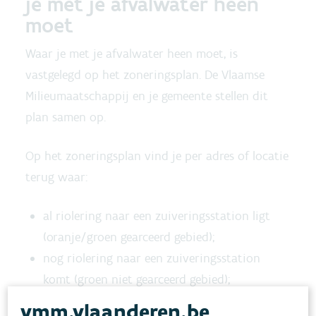
je met je afvalwater heen
moet
Waar je met je afvalwater heen moet, is
vastgelegd op het
zoneringsplan
. De Vlaamse
Milieumaatschappij en je gemeente stellen dit
plan samen op.
Op het zoneringsplan vind je per adres of locatie
terug waar:
al riolering naar een zuiveringsstation ligt
(oranje/groen gearceerd gebied);
nog riolering naar een zuiveringsstation
komt (groen niet gearceerd gebied);
je het afvalwater zelf moet zuiveren met
vmm.vlaanderen.be