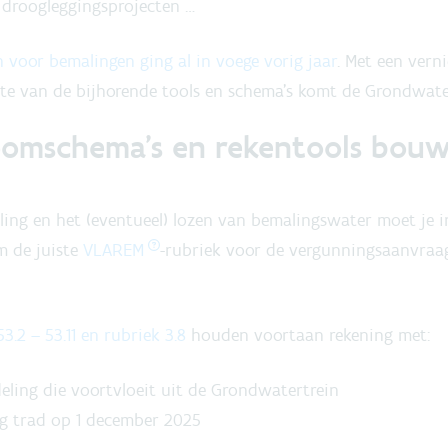
, droogleggingsprojecten …
n voor bemalingen ging al in voege vorig jaar
. Met een vern
te van de bijhorende tools en schema’s komt de Grondwater
roomschema’s en rekentools bou
ing en het (eventueel) lozen van bemalingswater moet je i
 de juiste
VLAREM
-rubriek voor de vergunningsaanvraag 
.2 – 53.11 en rubriek 3.8
houden voortaan rekening met:
ling die voortvloeit uit de Grondwatertrein
ng trad op 1 december 2025