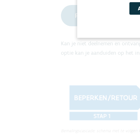
Praktische informatie 
Kan je niet deelnemen en ontvang
optie kan je aanduiden op het in
Bemalingscascade: schema met te volgen 