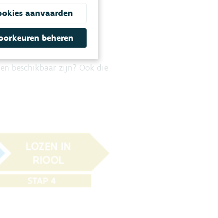
ookies aanvaarden
oorkeuren beheren
nen beschikbaar zijn? Ook die