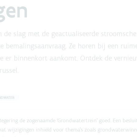
gen
n de slag met de geactualiseerde stroomsche
je bemalingsaanvraag. Ze horen bij een ruim
ie er binnenkort aankomt. Ontdek de vernieu
russel.
NDWATER
egering de zogenaamde ‘Grondwatertrein’ goed. Een beslui
 wat wijzigingen inhield voor thema’s zoals grondwaterwin