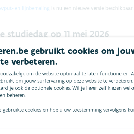
wput- en lijnbemaling
is nu een nieuwe versie beschikbaar.
 de studiedag op 11 mei 2026
gen worden op dit ogenblik nog op verschillende punten gea
ren.be gebruikt cookies om jou
 te verbeteren.
igingen die de Grondwatertrein maakte
oodzakelijk om de website optimaal te laten functioneren. A
rvaring met
bemalingscascade
bruikt om jouw surfervaring op deze website te verbeteren.
aard je ook de optionele cookies. Wil je liever zelf kiezen wel
logische vooruitgang van de voorbije jaren
en beheren
.
de vernieuwde richtlijnen begin mei.
e gebruikte cookies en hoe u uw toestemming vervolgens kunt
op een studievoormiddag in Brussel. Deelname is gratis, maa