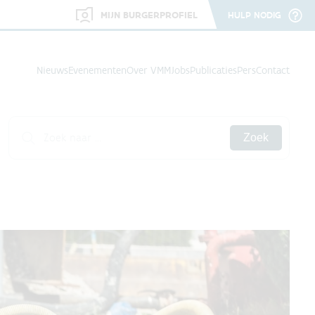
MIJN BURGERPROFIEL
HULP NODIG
Nieuws
Evenementen
Over VMM
Jobs
Publicaties
Pers
Contact
Zoek