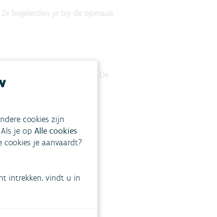
 Ze begeleiden je bij de opmaak
ctualiseerd en uitgebreid. De
w
ndere cookies zijn
 Als je op
Alle cookies
ke cookies je aanvaardt?
 intrekken, vindt u in
r inschrijven is verplicht.