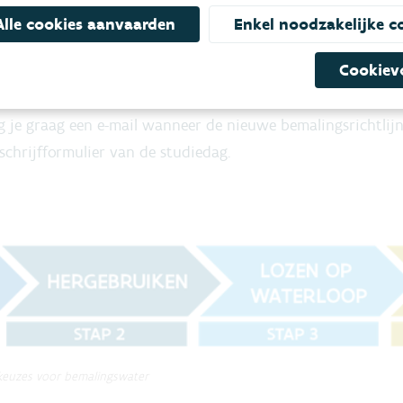
Alle cookies aanvaarden
Enkel noodzakelijke c
& inschrijven voor de studiedag op 11 mei 2026
Cookiev
 je graag een e-mail wanneer de nieuwe bemalingsrichtlij
schrijfformulier van de studiedag.
keuzes voor bemalingswater