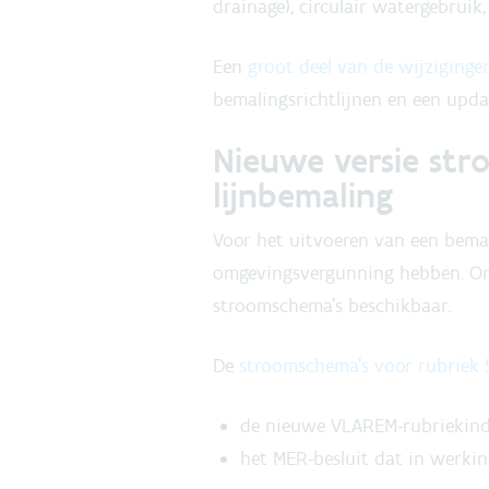
drainage), circulair watergebruik
Een
groot deel van de wijziginge
bemalingsrichtlijnen en een upda
Nieuwe versie st
lijnbemaling
Voor het uitvoeren van een bemal
omgevingsvergunning hebben. Om
stroomschema’s beschikbaar.
De
stroomschema’s voor rubriek 53
de nieuwe VLAREM-rubriekinde
het MER-besluit dat in werki