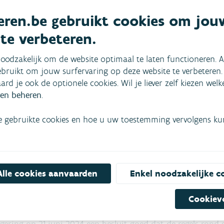
n vier stappen
ren.be gebruikt cookies om jou
nota: bouwput- en lijnbemaling
 te verbeteren.
oodzakelijk om de website optimaal te laten functioneren. A
bruikt om jouw surfervaring op deze website te verbeteren.
aard je ook de optionele cookies. Wil je liever zelf kiezen wel
en beheren
.
e gebruikte cookies en hoe u uw toestemming vervolgens kunt
Alle cookies aanvaarden
Enkel noodzakelijke c
Cookiev
gering op 21 juni 2024 een besluit goed dat de regels rond