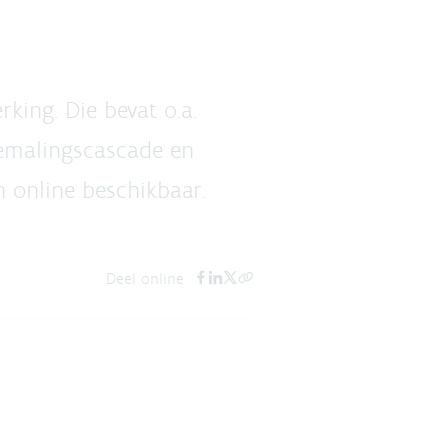
king. Die bevat o.a.
bemalingscascade en
 online beschikbaar.
Deel online