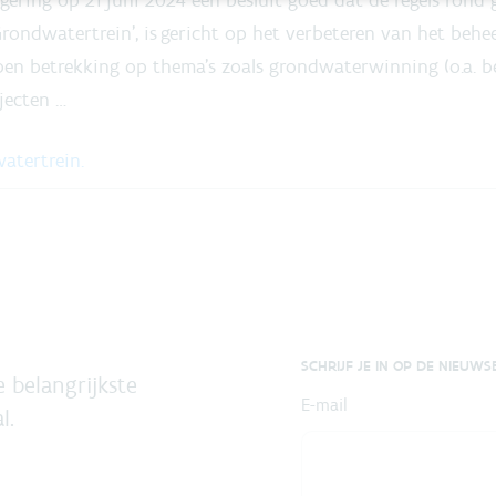
‘Grondwatertrein’, is gericht op het verbeteren van het beh
en betrekking op thema’s zoals grondwaterwinning (o.a. be
jecten …
atertrein.
SCHRIJF JE IN OP DE NIEUWS
 belangrijkste
E-mail
l.