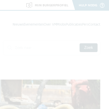
MIJN BURGERPROFIEL
HULP NODIG
Nieuws
Evenementen
Over VMM
Jobs
Publicaties
Pers
Contact
Zoek