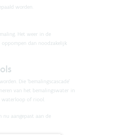
bepaald worden.
maling. Het weer in de
er oppompen dan noodzakelijk
ools
orden. Die ‘bemalingscascade’
rneren van het bemalingswater in
n waterloop of riool.
jn nu aangepast aan de