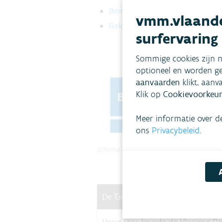
Bemalingscascade: bemaling i
vmm.vlaande
Rekeninstrumenten bemalings
surfervaring
Sommige cookies zijn n
optioneel en worden ge
aanvaarden
klikt, aanv
Klik op
Cookievoorkeur
Meer informatie over d
ons
Privacybeleid
.
Schema bemalingscascade
De 'Grondwatertrein'?
Vorig jaar keurde de Vlaamse Re