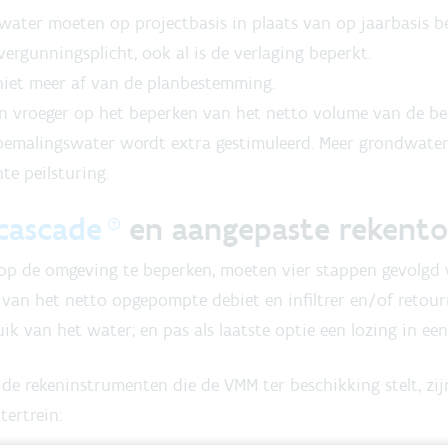
ater moeten op projectbasis in plaats van op jaarbasis 
vergunningsplicht, ook al is de verlaging beperkt.
 niet meer af van de planbestemming.
n vroeger op het beperken van het netto volume van de be
bemalingswater wordt extra gestimuleerd. Meer grondwat
te peilsturing.
cascade
en aangepaste rekent
p de omgeving te beperken, moeten vier stappen gevolgd w
 van het netto opgepompte debiet en infiltrer en/of retou
ik van het water; en pas als laatste optie een lozing in ee
 de rekeninstrumenten die de VMM ter beschikking stelt, zi
tertrein: