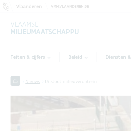
Vlaanderen
VMM.VLAANDEREN.BE
VLAAMSE
MILIEUMAATSCHAPPIJ
Feiten & cijfers
Beleid
Diensten 
Nieuws
Uitstoot milieuverontrein…