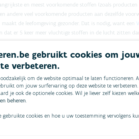
langrijkste en meest voorkomende stoffen (zoals producte
en andere veel voorkomende producten aan dezelfde voorw
n maakt de leefomgeving gezonder. Dat is nodig, want een
V
at er 5 keer meer vluchtige stoffen in de lucht zitten da
sen’
ren.be gebruikt cookies om jou
M werd in 2020 de taskforce ‘Ontgassen’ opgericht, een s
 te verbeteren.
etrokken sectoren. Deze taskforce trof
alle nodige voorbe
oodzakelijk om de website optimaal te laten functioneren. A
gang te doen vinden.
bruikt om jouw surfervaring op deze website te verbeteren.
aard je ook de optionele cookies. Wil je liever zelf kiezen wel
llaties werkt de taskforce nog aan een algemeen kader da
en beheren
.
en ontgassingsinstallaties vergund via de bestaande VLARE
e gebruikte cookies en hoe u uw toestemming vervolgens kunt
en. Via vergunde ontgassingsinstallaties kunnen de schepe