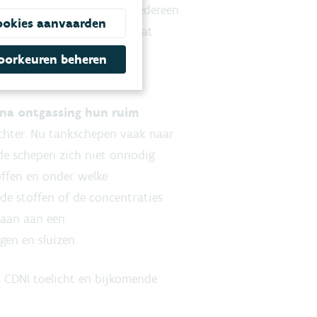
om ervoor te zorgen dat iedereen
ookies aanvaarden
ansporten
. Dit wil zeggen dat
gereinigd worden voor een
oorkeuren beheren
 na ontgassing hun ruim
 achter. Nu tankschepen vaak naar
 de schepen zich niet onnodig
offen en onder welke
de stoffen of de concentraties
taan aan een
ggen en sluizen.
t CDNI toelicht en bijkomende