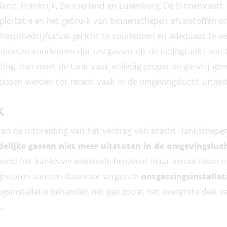
rland, Frankrijk, Zwitserland en Luxenburg. De binnenvaart i
ploitatie en het gebruik van binnenschepen afvalstoffen on
heepsbedrijfsafval gericht te voorkomen en adequaat te v
e moeten voorkomen dat restgassen uit de ladingtanks van
ading, dan moet de tank vaak volledig proper en gasvrij g
gassen werden tot recent vaak in de omgevingslucht uitge
ak
 van de uitbreiding van het verdrag van kracht. Tankschep
delijke gassen niet meer uitstoten in de omgevingsluc
rbeeld het kankerverwekkende benzeen) maar veroorzaken o
gestoten aan een daarvoor vergunde
ontgassingsinstallat
ngsinstallatie behandelt het gas zodat het overgrote deel 
t
.