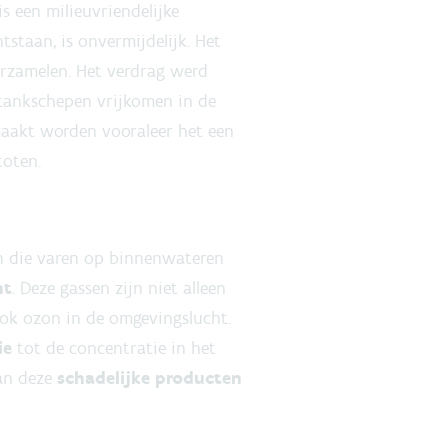
s een milieuvriendelijke
tstaan, is onvermijdelijk. Het
erzamelen. Het verdrag werd
 tankschepen vrijkomen in de
emaakt worden vooraleer het een
stoten.
en die varen op binnenwateren
ht
. Deze gassen zijn niet alleen
ok ozon in de omgevingslucht.
ie
tot de concentratie in het
van deze
schadelijke producten