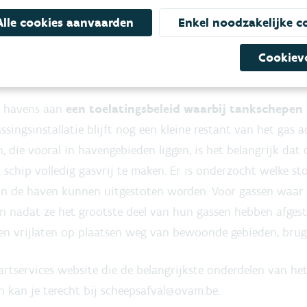
andhaving werken aan een
doordacht handhavingsbeleid
Alle cookies aanvaarden
Enkel noodzakelijke c
wordt dat de sector
meer zal inzetten op verenigbare tr
t producten transporteren waardoor de tanks niet moeten 
Cookiev
iet meer vrijkomen.
e havens aan
een toelatingsbeleid waarbij tankschepen
ssingsinstallatie blijft nog een kleine restant van het gas
, die vooral in havengebieden liggen, is het belangrijk dat
schip volledig gasvrij te maken. Er is onderzocht welke st
in de haven kunnen uitgestoten worden. Voor gassen waar 
pen nadat ze het grootste deel van hun gassen hebben afges
nten vrijlaten op plaatsen weg van bewoonde gebieden, bru
tservices website die de belangrijkste onderdelen van he
 kan je terecht bij scheepsafval@ovam.be.