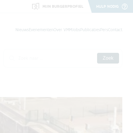
MIJN BURGERPROFIEL
HULP NODIG
Nieuws
Evenementen
Over VMM
Jobs
Publicaties
Pers
Contact
Zoek