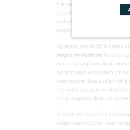
Alle bevoegde instanties voor h
de juiste regels volgt. Verwacht 
tankschepen vaker dezelfde soor
volgende lading en restgassen n
Op advies van de VMM werken d
mogen ontluchten
. Na de ontga
een ontgassingsinstallatie moeten
extra moeten verplaatsen om het 
voorwaarden deze stoffen veilig 
niet veilig zijn, moeten de sche
ontgassingsinstallatie, de resta
Er staat een
FAQ
op de binnenvaar
vragen beantwoordt. Voor vragen