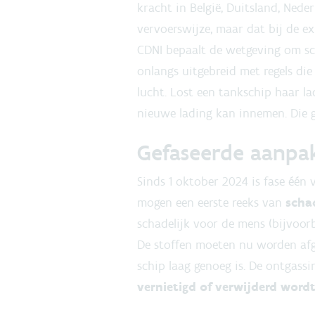
kracht in België, Duitsland, Nede
vervoerswijze, maar dat bij de ex
CDNI bepaalt de wetgeving om sc
onlangs uitgebreid met regels di
lucht. Lost een tankschip haar l
nieuwe lading kan innemen. Die 
Gefaseerde aanp
Sinds 1 oktober 2024 is fase één
mogen een eerste reeks van
scha
schadelijk voor de mens (bijvoo
De stoffen moeten nu worden af
schip laag genoeg is. De ontgassi
vernietigd of verwijderd word