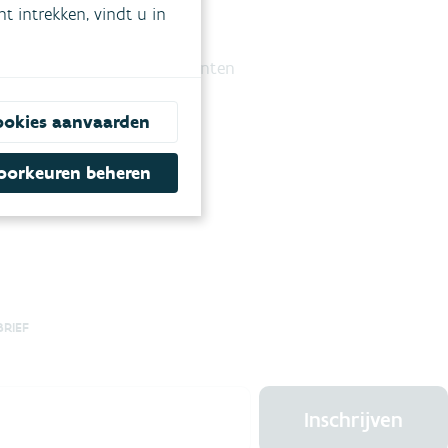
 intrekken, vindt u in
d van klassieke luchtpolluenten
ookies aanvaarden
oorkeuren beheren
BRIEF
Inschrijven