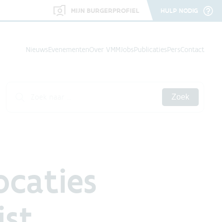
MIJN BURGERPROFIEL
HULP NODIG
Nieuws
Evenementen
Over VMM
Jobs
Publicaties
Pers
Contact
Zoek
caties
jst