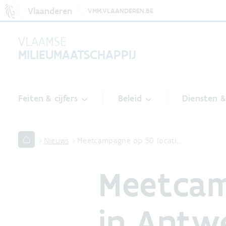
Vlaanderen
VMM.VLAANDEREN.BE
VLAAMSE
MILIEUMAATSCHAPPIJ
Feiten & cijfers
Beleid
Diensten 
Nieuws
Meetcampagne op 50 locati…
Meetcam
in Antw