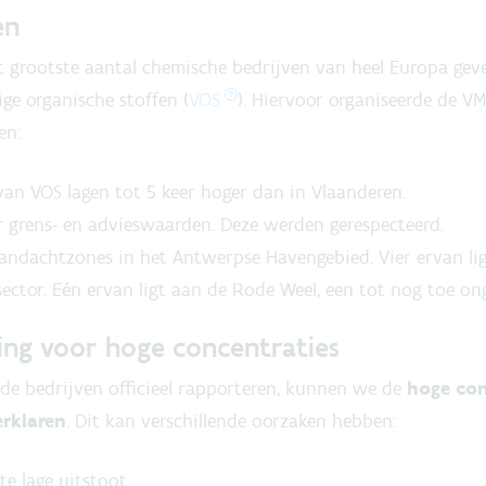
en
 grootste aantal chemische bedrijven van heel Europa gev
ge organische stoffen (
VOS
). Hiervoor organiseerde de 
en:
an VOS lagen tot 5 keer hoger dan in Vlaanderen.
er grens- en advieswaarden. Deze werden gerespecteerd.
dachtzones in het Antwerpse Havengebied. Vier ervan ligge
ector. Eén ervan ligt aan de Rode Weel, een tot nog toe o
ring voor hoge concentraties
de bedrijven officieel rapporteren, kunnen we de
hoge con
rklaren
. Dit kan verschillende oorzaken hebben:
e lage uitstoot.