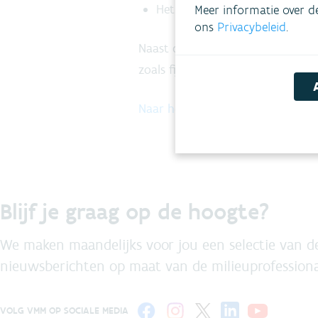
Het VMM-labo analyseerde tij
Meer informatie over d
ons
Privacybeleid
.
Naast de resultaten van de VOS-c
zoals fijn stof, zwaveldioxide en 
Naar het jaarrapport 'Luchtkwali
Blijf je graag op de hoogte?
We maken maandelijks voor jou een selectie van de
nieuwsberichten op maat van de milieuprofessiona
VOLG VMM OP SOCIALE MEDIA