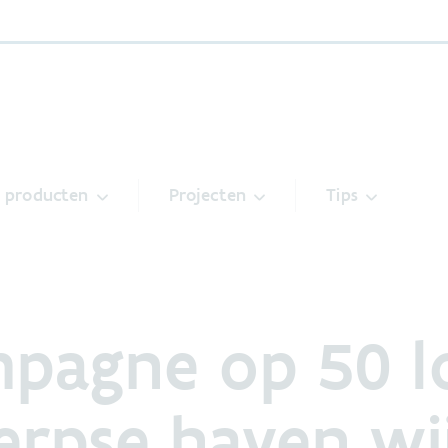
& producten
Projecten
Tips
pagne op 50 lo
erpse haven wi