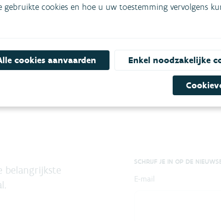
dens de hele campagne meer dan 2000 stalen.
e gebruikte cookies en hoe u uw toestemming vervolgens kunt
ampagne beschrijft het rapport ook de uitstoot en de tren
stikstofoxides.
Alle cookies aanvaarden
Enkel noodzakelijke c
teit in de Antwerpse haven 2021'
Cookiev
SCHRIJF JE IN OP DE NIEUWS
 belangrijkste
E-mail
l.