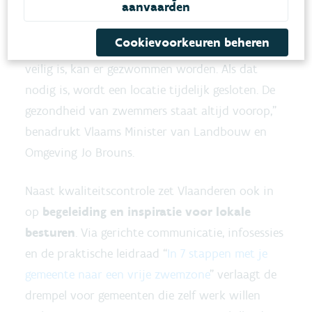
waterkwaliteit nauwgezet op via wekelijkse of
aanvaarden
tweewekelijkse staalnames en transparante
Cookievoorkeuren beheren
rapportering. “Alleen waar de waterkwaliteit
veilig is, kan er gezwommen worden. Als dat
nodig is, wordt een locatie tijdelijk gesloten. De
gezondheid van zwemmers staat altijd voorop,”
benadrukt Vlaams Minister van Landbouw en
Omgeving Jo Brouns.
Naast kwaliteitscontrole zet Vlaanderen ook in
op
begeleiding en inspiratie voor lokale
besturen
. Via gerichte communicatie, infosessies
en de praktische leidraad “
In 7 stappen met je
gemeente naar een vrije zwemzone
” verlaagt de
drempel voor gemeenten die zelf werk willen