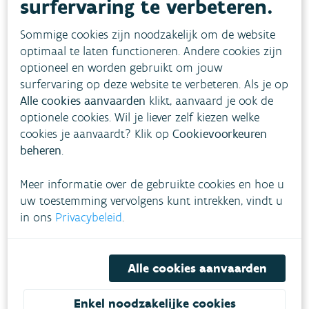
surfervaring te verbeteren.
01/05 - 22/09
Sommige cookies zijn noodzakelijk om de website
Zone voor langeafstandszwemmen, enkel voor
optimaal te laten functioneren. Andere cookies zijn
leden van de verantwoordelijke club
optioneel en worden gebruikt om jouw
surfervaring op deze website te verbeteren. Als je op
Alle cookies aanvaarden
klikt, aanvaard je ook de
Geestige Put
optionele cookies. Wil je liever zelf kiezen welke
cookies je aanvaardt? Klik op
Cookievoorkeuren
Waregem
beheren
.
01/05 - 22/09
Meer informatie over de gebruikte cookies en hoe u
Zone voor langeafstandszwemmen, enkel voor
uw toestemming vervolgens kunt intrekken, vindt u
leden van de verantwoordelijke club
in ons
Privacybeleid
.
Opvolging waterkwaliteit
Alle cookies aanvaarden
De VMM volgt bij alle erkende zwemlocaties de
Enkel noodzakelijke cookies