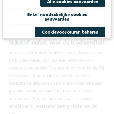
Alle cookies aanvaarden
Enkel noodzakelijke cookies
aanvaarden
Cookievoorkeuren beheren
Stikstof: nefast voor de biodiversiteit
Te veel stikstof vermindert de waterkwaliteit en
de biodiversiteit. Veel planten verkiezen een
voedselarme bodem. Dat is ook zo voor heide. Bij
een overmaat aan stikstof worden de vele
typische heidesoorten verdrongen door een paar
grassen, zodat zeldzame planten en dieren
verdwijnen. Andere factoren zoals invasieve
soorten en klimaatverandering versterken dit
nog.