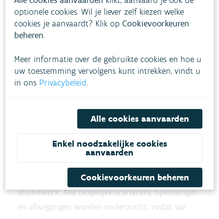
Alle cookies aanvaarden
klikt, aanvaard je ook de
veiligheid, natuur, landbouw
optionele cookies. Wil je liever zelf kiezen welke
en drinkwaterproductie. Een aantal kleinere
cookies je aanvaardt? Klik op
Cookievoorkeuren
beheren
.
pompgemalen langs de winterdijk van
de Blankaart werden ook beter beschermd tegen
Meer informatie over de gebruikte cookies en hoe u
hoogwater zodat ze maximaal blijven
uw toestemming vervolgens kunt intrekken, vindt u
functioneren.
in ons
Privacybeleid
.
Naast deze maatregelen op korte termijn werkt
Alle cookies aanvaarden
de VMM samen met de partners van het integraal
waterbeleid in het IJzerbekken een
Enkel noodzakelijke cookies
meerjarenprogramma uit.
aanvaarden
Aan de basis van dit meerjarenplan ligt veel
Cookievoorkeuren beheren
studiewerk. Alle mogelijke scenario’s, oplossingen
en afwegingen worden onderzocht, zodat we