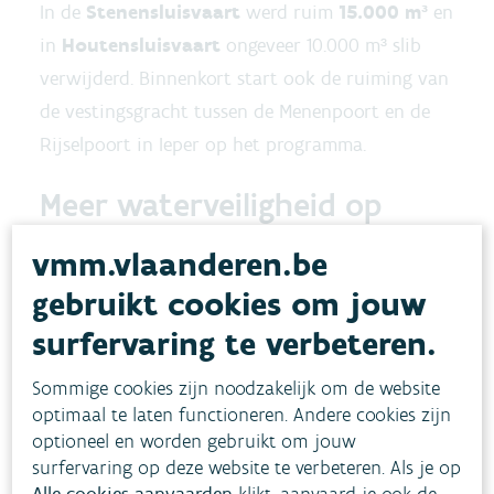
In de
Stenensluisvaart
werd ruim
15.000 m³
en
in
Houtensluisvaart
ongeveer 10.000 m³ slib
verwijderd. Binnenkort start ook de ruiming van
de vestingsgracht tussen de Menenpoort en de
Rijselpoort in Ieper op het programma.
Meer waterveiligheid op
korte en langere termijn
vmm.vlaanderen.be
De VMM verhoogde daarnaast de waterveiligheid
gebruikt cookies om jouw
in het gebied met een aantal technische
surfervaring te verbeteren.
ingrepen.
Sommige cookies zijn noodzakelijk om de website
Een automatische stuw en pomp op de
optimaal te laten functioneren. Andere cookies zijn
optioneel en worden gebruikt om jouw
Stenensluisvaart regelen het waterpeil in het
surfervaring op deze website te verbeteren. Als je op
natuurgebied, in functie van de doelen vanuit